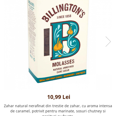
Creme tartinabile
Condimente turcesti
Ghimbir murat la borcan
Alge Nori
Supa miso
10,99 Lei
Zahar natural nerafinat din trestie de zahar, cu aroma intensa
de caramel, potrivit pentru marinate, sosuri chutney si