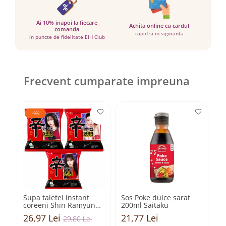
Ai 10% inapoi la fiecare
Achita online cu cardul
comanda
rapid si in siguranta
in puncte de fidelitate EIH Club
Frecvent cumparate impreuna
-9%
Supa taietei instant
Sos Poke dulce sarat
N
coreeni Shin Ramyun
200ml Saitaku
pr
120gr Nongshim - set 3
Sa
26,97 Lei
21,77 Lei
1
29,80 Lei
personaje K-Pop