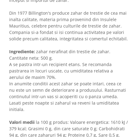
inceput si importul de zahar.
Din 1977 Billington's produce zahar de trestie de cea mai
inalta calitate, materia prima provenind din Insulele
Mauritius, celebre pentru culturile de trestie de zahar.
Compania si-a fondat si isi continua activitatea pe valori
solide precum calitatea, integritatea si comertul echitabil.
Ingrediente:
zahar nerafinat din trestie de zahar.
Cantitate neta: 500 g.
A se pastra intr-un recipient etans. Se recomanda
pastrarea in locuri uscate, cu umiditatea relativa a
aerului de maxim 70%.
In anumite conditii acest zahar se poate intari, ceea ce
nu este un semn de deteriorare a produsului. Rasturnati
continutul intr-un vas si acoperiti cu o panza umeda.
Lasati peste noapte si zaharul va reveni la umiditatea
initiala.
Valori medii
la 100 g produs: Valoare energetica: 1610 kJ /
379 kcal; Grasimi 0 g, din care saturate 0 g; Carbohidrati
94 g, din care zaharuri 94 g; Proteine 0,7 g, Sare 0,5 g.