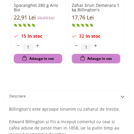
Sparanghel 280 g Arlo
Zahar brun Demerara 1
C
Bio
kg Billington's
si
Bi
22,91 Lei
17,76 Lei
3
26,03 Lei
15
In stoc
32
In stoc
Adauga in cos
Adauga in cos
Descriere
Billington's este aproape sinonim cu zaharul de trestie.
Edward Billington si Fiii a inceput comertul cu ceai si
cafea aduse de peste mari in 1858, iar la putin timp au