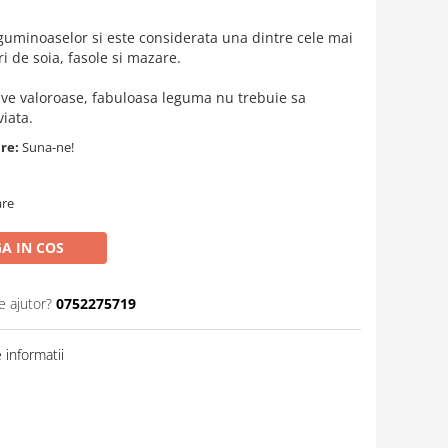
eguminoaselor si este considerata una dintre cele mai
i de soia, fasole si mazare.
tive valoroase, fabuloasa leguma nu trebuie sa
viata.
are:
Suna-ne!
are
A IN COS
e ajutor?
0752275719
informatii