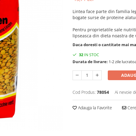
Lintea face parte din familia l
bogate surse de proteine alatur
Pentru proprietatile sale nutri
lipseasca din dieta noastra de 
Daca doresti o cantitate mai m
32
IN STOC
Durata de livrare:
1-2 zile lucrato
ADAUG
Cod Produs:
78054
Ai nevoie d
Adauga la Favorite
Cere 