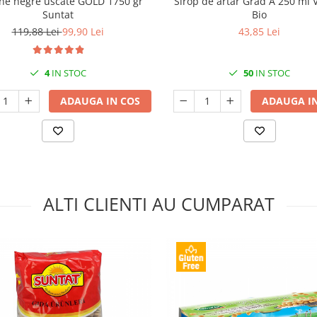
ne negre uscate GOLD 1750 gr
Sirop de artar Grad A 250 ml V
Suntat
Bio
119,88 Lei
99,90 Lei
43,85 Lei
4
IN STOC
50
IN STOC
ADAUGA IN COS
ADAUGA IN
ALTI CLIENTI AU CUMPARAT