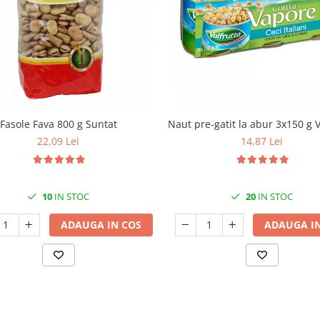
Fasole Fava 800 g Suntat
Naut pre-gatit la abur 3x150 g V
22,09 Lei
14,87 Lei
10
IN STOC
20
IN STOC
ADAUGA IN COS
ADAUGA IN