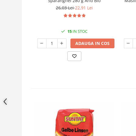
Sparanghel 280 g Arlo Bio
Masli
26,03 Lei
22,91 Lei
15
IN STOC
ADAUGA IN COS