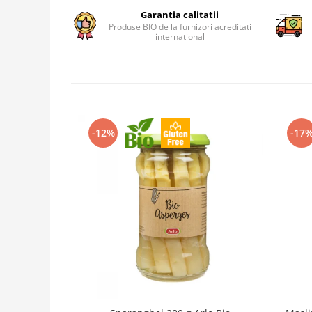
Garantia calitatii
Produse BIO de la furnizori acreditati
international
-12%
-17