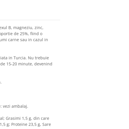
exul B, magneziu, zinc,
roportie de 25%, fiind o
umi carne sau in cazul in
ciata in Turcia. Nu trebuie
t de 15-20 minute, devenind
.
e: vezi ambalaj.
al; Grasimi 1,5 g, din care
1,5 g; Proteine 23,5 g, Sare