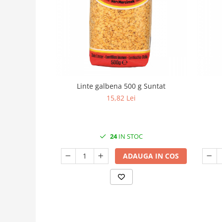
Linte galbena 500 g Suntat
15,82 Lei
24
IN STOC
ADAUGA IN COS