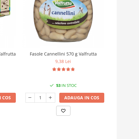
alfrutta
Fasole Cannellini 570 g Valfrutta
Naut
9,38 Lei
53
IN STOC
 COS
ADAUGA IN COS