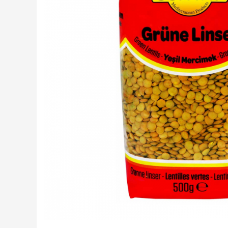
Creme tartinabile
Condimente turcesti
Ghimbir murat la borcan
Alge Nori
Supa miso