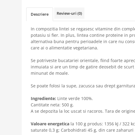
Review-uri
(0)
Descriere
In compozitia lintei se regasesc vitamine din compl
potasiu si fier. In plus, lintea contine proteine in p
alternativa buna pentru perioadele in care nu cons
care ai o alimentatie vegetariana.
Se potriveste bucatariei orientale, fiind foarte apre
inmuiata si are un timp de gatire deosebit de scur
minunat de moale.
Se poate folosi la supe, zacusca sau drept garnitura
Ingrediente:
Linte verde 100%.
Cantitate neta: 500 g.
A se depozita la loc uscat si racoros. Tara de origin
Valoare energetica
la 100 g produs: 1356 kJ / 322 kc
saturate 0,3 g; Carbohidrati 45 g, din care zaharuri 