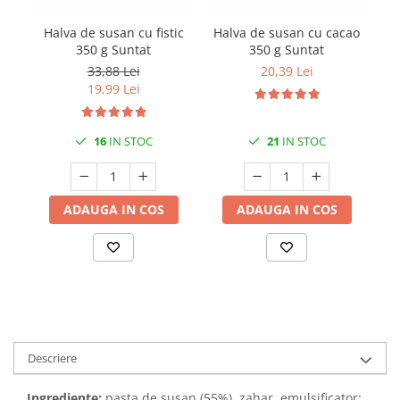
Halva de susan cu fistic
Halva de susan cu cacao
R
350 g Suntat
350 g Suntat
33,88 Lei
20,39 Lei
19,99 Lei
16
IN STOC
21
IN STOC
ADAUGA IN COS
ADAUGA IN COS
Descriere
Ingrediente:
pasta de susan (55%), zahar, emulsificator: