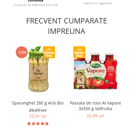
comanda
rapid si in siguranta
in puncte de fidelitate EIH Club
FRECVENT CUMPARATE
IMPREUNA
-12%
Sparanghel 280 g Arlo Bio
Passata de rosii Al Vapore
3x350 g Valfrutta
26,03 Lei
22,09 Lei
22,91 Lei