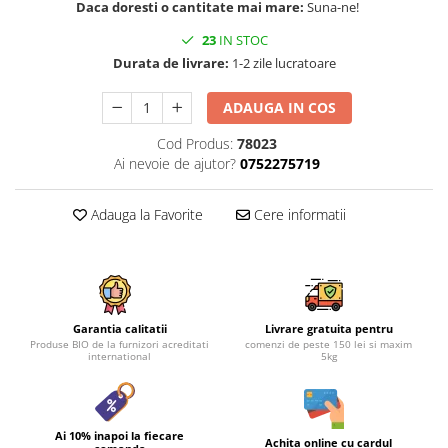
Daca doresti o cantitate mai mare:
Suna-ne!
23
IN STOC
Durata de livrare:
1-2 zile lucratoare
ADAUGA IN COS
Cod Produs:
78023
Ai nevoie de ajutor?
0752275719
Adauga la Favorite
Cere informatii
Garantia calitatii
Livrare gratuita pentru
Produse BIO de la furnizori acreditati
comenzi de peste 150 lei si maxim
international
5kg
Ai 10% inapoi la fiecare
Achita online cu cardul