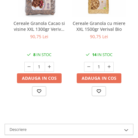
Cereale Granola Cacao si
Cereale Granola cu miere
Ce
visine XXL 1300gr Verival
XXL 1500gr Verival Bio
Bio
90,75 Lei
90,75 Lei
8
IN STOC
14
IN STOC
ADAUGA IN COS
ADAUGA IN COS
Descriere