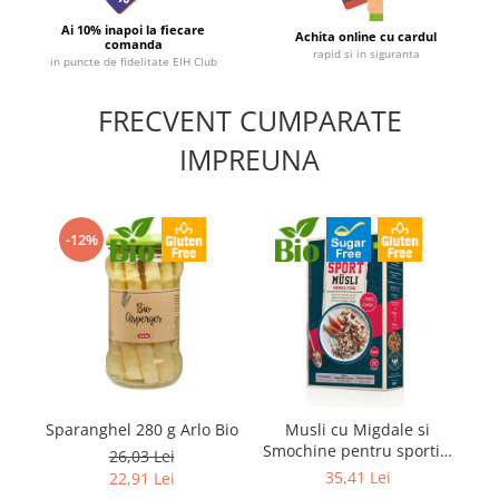
Ai 10% inapoi la fiecare
Achita online cu cardul
comanda
rapid si in siguranta
in puncte de fidelitate EIH Club
FRECVENT CUMPARATE
IMPREUNA
-12%
Sparanghel 280 g Arlo Bio
Musli cu Migdale si
P
Smochine pentru sportivi
26,03 Lei
300gr Verival Bio
35,41 Lei
22,91 Lei