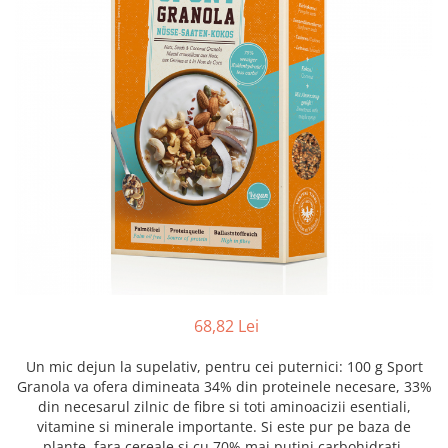
Creme tartinabile
Condimente turcesti
Ghimbir murat la borcan
Alge Nori
Supa miso
68,82 Lei
Un mic dejun la supelativ, pentru cei puternici: 100 g Sport
Granola va ofera dimineata 34% din proteinele necesare, 33%
din necesarul zilnic de fibre si toti aminoacizii esentiali,
vitamine si minerale importante. Si este pur pe baza de
plante, fara cereale si cu 70% mai putini carbohidrati.