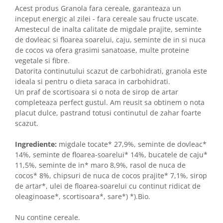
Acest produs Granola fara cereale, garanteaza un
inceput energic al zilei - fara cereale sau fructe uscate.
Amestecul de inalta calitate de migdale prajite, seminte
de dovleac si floarea soarelui, caju, seminte de in si nuca
de cocos va ofera grasimi sanatoase, multe proteine
vegetale si fibre.
Datorita continutului scazut de carbohidrati, granola este
ideala si pentru o dieta saraca in carbohidrati.
Un praf de scortisoara si o nota de sirop de artar
completeaza perfect gustul. Am reusit sa obtinem o nota
placut dulce, pastrand totusi continutul de zahar foarte
scazut.
Ingrediente:
migdale tocate* 27,9%, seminte de dovleac*
14%, seminte de floarea-soarelui* 14%, bucatele de caju*
11,5%, seminte de in* maro 8,9%, rasol de nuca de
cocos* 8%, chipsuri de nuca de cocos prajite* 7,1%, sirop
de artar*, ulei de floarea-soarelui cu continut ridicat de
oleaginoase*, scortisoara*, sare*) *).Bio.
Nu contine cereale.