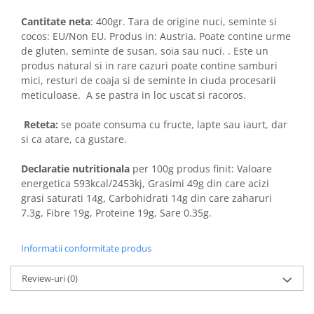
Cantitate neta
: 400gr. Tara de origine nuci, seminte si
cocos: EU/Non EU. Produs in: Austria. Poate contine urme
de gluten, seminte de susan, soia sau nuci. . Este un
produs natural si in rare cazuri poate contine samburi
mici, resturi de coaja si de seminte in ciuda procesarii
meticuloase. A se pastra in loc uscat si racoros.
Reteta:
se poate consuma cu fructe, lapte sau iaurt, dar
si ca atare, ca gustare.
Declaratie nutritionala
per 100g produs finit: Valoare
energetica 593kcal/2453kj, Grasimi 49g din care acizi
grasi saturati 14g, Carbohidrati 14g din care zaharuri
7.3g, Fibre 19g, Proteine 19g, Sare 0.35g.
Informatii conformitate produs
Review-uri
(0)