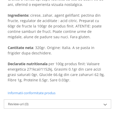
ani, oferind o experienta vizuala nostalgica.
Ingrediente:
cirese, zahar, agent gelifiant: pectina din
fructe, regulator de aciditate : acid citric. Preparat cu
60gr de fructe la 100gr de produs finit. ATENTIE: poate
contine samburi de fruct. Poate contine urme de
migdale, alune de padure sau nuci. Fara gluten.
Cantitate neta
: 320gr. Origine: Italia. A se pasta in
frigider dupa deschidere.
Declaratie nutritionala
per 100g produs finit: Valoare
energetica 271kcal/1152kj, Grasimi 0.1gr din care acizi
grasi saturati 0gr, Glucide 66.6g din care zaharuri 62.9g,
Fibre 1g, Proteine 0.5gr, Sare 0.03gr.
Informatii conformitate produs
Review-uri
(0)