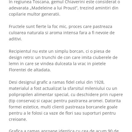
In regiunea Toscana, gemul Chiaverini este considerat o
adevarata „Madeleine a lui Proust”, trezind amintiri din
copilarie multor generatii.
Fructele sunt fierte la foc mic, proces care pastreaza
culoarea naturala si aroma intensa fara a fi nevoie de
aditivi.
Recipientul nu este un simplu borcan, ci o piesa de
design retro: un trunchi de con care imita ciuberele de
lemn in care se vindea dulceata la vrac in pietele
Florentei de altadata.
Desi designul grafic a ramas fidel celui din 1928,
materialul a fost actualizat la sfarsitul mileniului cu un
polipropilen alimentar special, cu deschidere prin rupere
(tip conserva) si capac pentru pastrarea aromei. Datorita
formei estetice, multi clienti pastreaza borcanele goale
pentru a le folosi ca vaze de flori sau suporturi pentru
creioane.
Grafica a ramas aproape identica cu cea de acum 90 de