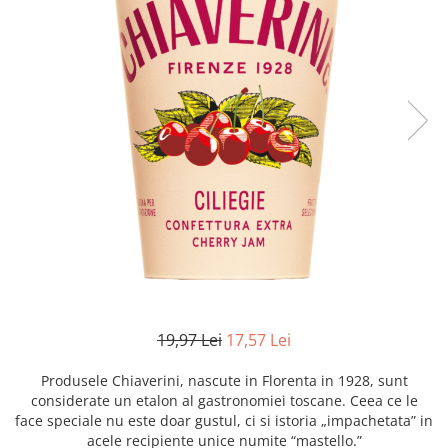
Creme tartinabile
Condimente turcesti
Ghimbir murat la borcan
Alge Nori
Supa miso
19,97 Lei
17,57 Lei
Produsele Chiaverini, nascute in Florenta in 1928, sunt
considerate un etalon al gastronomiei toscane. Ceea ce le
face speciale nu este doar gustul, ci si istoria „impachetata” in
acele recipiente unice numite “mastello.”