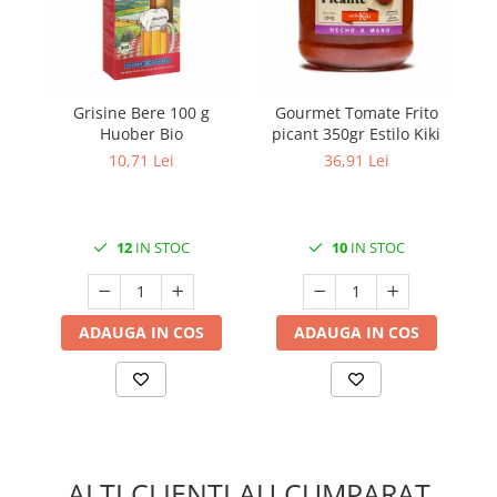
Grisine Bere 100 g
Gourmet Tomate Frito
Go
Huober Bio
picant 350gr Estilo Kiki
c
10,71 Lei
36,91 Lei
12
IN STOC
10
IN STOC
ADAUGA IN COS
ADAUGA IN COS
ALTI CLIENTI AU CUMPARAT