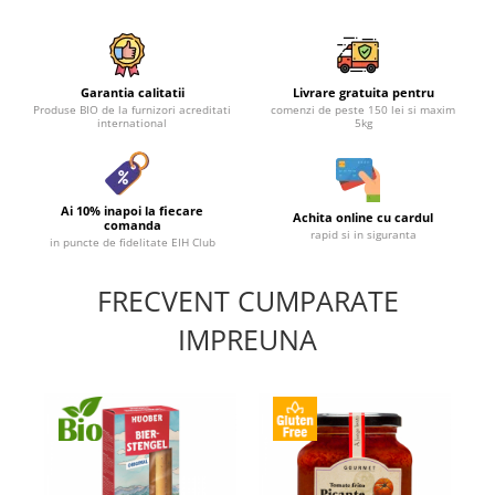
Garantia calitatii
Livrare gratuita pentru
Produse BIO de la furnizori acreditati
comenzi de peste 150 lei si maxim
international
5kg
Ai 10% inapoi la fiecare
Achita online cu cardul
comanda
rapid si in siguranta
in puncte de fidelitate EIH Club
FRECVENT CUMPARATE
IMPREUNA