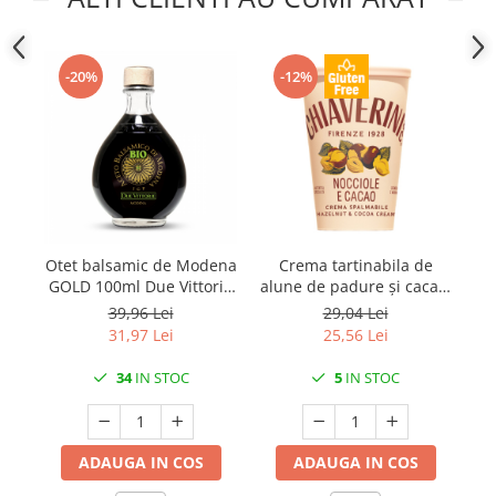
-20%
-12%
Otet balsamic de Modena
Crema tartinabila de
Ot
GOLD 100ml Due Vittorie
alune de padure și cacao,
GO
Bio - I.G.P.
30% alune 300gr
39,96 Lei
29,04 Lei
Chiaverini
31,97 Lei
25,56 Lei
34
IN STOC
5
IN STOC
ADAUGA IN COS
ADAUGA IN COS