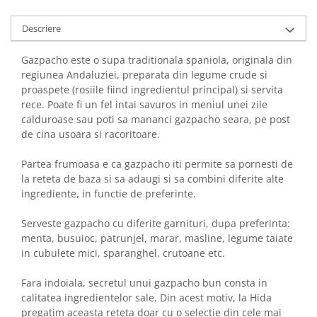
Descriere
Gazpacho este o supa traditionala spaniola, originala din
regiunea Andaluziei, preparata din legume crude si
proaspete (rosiile fiind ingredientul principal) si servita
rece. Poate fi un fel intai savuros in meniul unei zile
calduroase sau poti sa mananci gazpacho seara, pe post
de cina usoara si racoritoare.
Partea frumoasa e ca gazpacho iti permite sa pornesti de
la reteta de baza si sa adaugi si sa combini diferite alte
ingrediente, in functie de preferinte.
Serveste gazpacho cu diferite garnituri, dupa preferinta:
menta, busuioc, patrunjel, marar, masline, legume taiate
in cubulete mici, sparanghel, crutoane etc.
Fara indoiala, secretul unui gazpacho bun consta in
calitatea ingredientelor sale. Din acest motiv, la Hida
pregatim aceasta reteta doar cu o selectie din cele mai