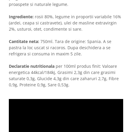
proaspete si naturale legume.
Ingrediente:
rosii 80%, legume in proportii variabile 16%
(ardei, ceapa si castravete), ulei de masline extravirgin
2%, usturoi, otet, condimente si sare.
Cantitate neta:
750ml. Tara de origine: Spania. A se
pastra la loc uscat si racoros. Dupa deschidera a se
refrigera si consuma in maxim 5 zile.
Declaratie nutritionala
per 100ml produs finit: Valoare
energetica 44kcal/184kj, Grasimi 2,3g din care grasimi
saturate 0,3g, Glucide 4,3g din care zaharuri 2,7g, Fibre
0,9g, Proteine 0,9g, Sare 0,53g.