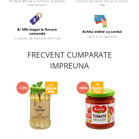
Produse BIO de la furnizori acreditati
comenzi de peste 150 lei si maxim
international
5kg
Ai 10% inapoi la fiecare
Achita online cu cardul
comanda
rapid si in siguranta
in puncte de fidelitate EIH Club
FRECVENT CUMPARATE
IMPREUNA
-12%
-40%