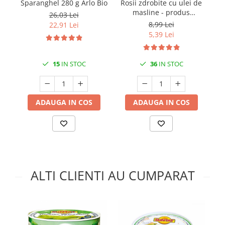
Sparanghel 280 g Arlo Bio
Rosii zdrobite cu ulei de
So
masline - produs
26,03 Lei
tartinabil 220gr Hida
8,99 Lei
22,91 Lei
5,39 Lei
15
IN STOC
36
IN STOC
ADAUGA IN COS
ADAUGA IN COS
ALTI CLIENTI AU CUMPARAT