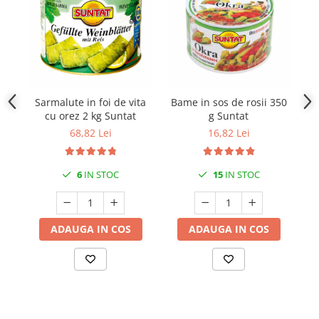
Sarmalute in foi de vita
Bame in sos de rosii 350
S
cu orez 2 kg Suntat
g Suntat
68,82 Lei
16,82 Lei
6
IN STOC
15
IN STOC
ADAUGA IN COS
ADAUGA IN COS