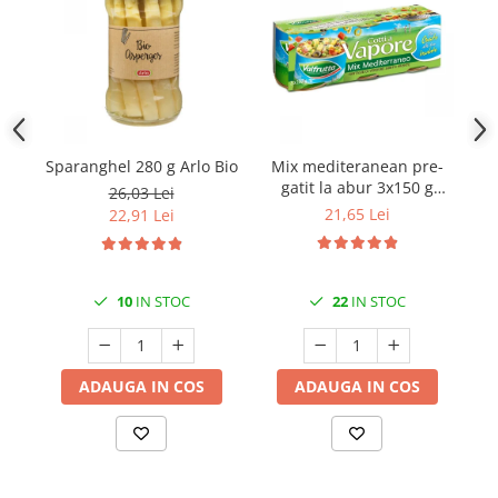
Sparanghel 280 g Arlo Bio
Mix mediteranean pre-
Pa
gatit la abur 3x150 g
26,03 Lei
Valfrutta
21,65 Lei
22,91 Lei
10
IN STOC
22
IN STOC
ADAUGA IN COS
ADAUGA IN COS