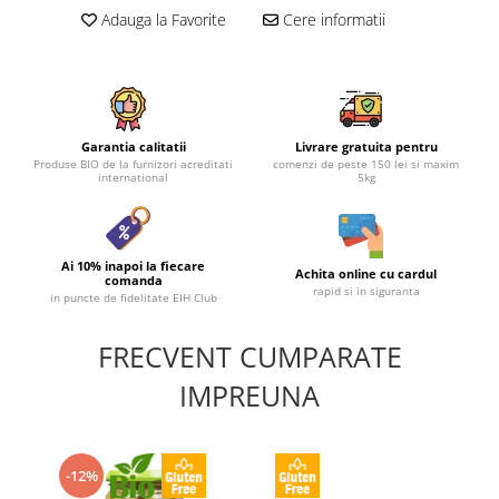
Adauga la Favorite
Cere informatii
Garantia calitatii
Livrare gratuita pentru
Produse BIO de la furnizori acreditati
comenzi de peste 150 lei si maxim
international
5kg
Ai 10% inapoi la fiecare
Achita online cu cardul
comanda
rapid si in siguranta
in puncte de fidelitate EIH Club
FRECVENT CUMPARATE
IMPREUNA
-12%