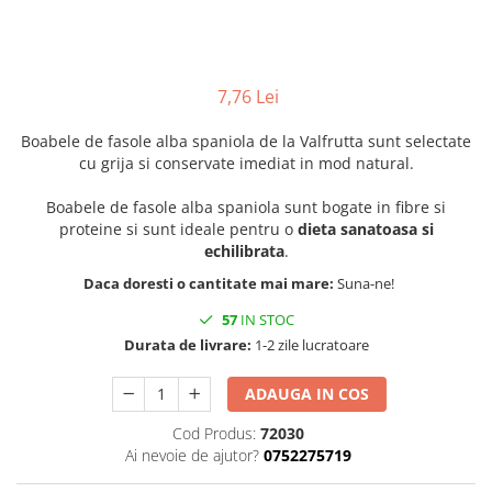
7,76 Lei
Boabele de fasole alba spaniola de la Valfrutta sunt selectate
cu grija si conservate imediat in mod natural.
Boabele de fasole alba spaniola sunt bogate in fibre si
proteine si sunt ideale pentru o
dieta sanatoasa si
echilibrata
.
Daca doresti o cantitate mai mare:
Suna-ne!
57
IN STOC
Durata de livrare:
1-2 zile lucratoare
ADAUGA IN COS
Cod Produs:
72030
Ai nevoie de ajutor?
0752275719