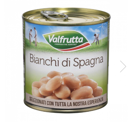
Creme tartinabile
Condimente turcesti
Ghimbir murat la borcan
Alge Nori
Supa miso