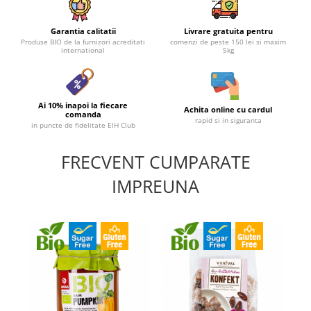
Garantia calitatii
Livrare gratuita pentru
Produse BIO de la furnizori acreditati
comenzi de peste 150 lei si maxim
international
5kg
Ai 10% inapoi la fiecare
Achita online cu cardul
comanda
rapid si in siguranta
in puncte de fidelitate EIH Club
FRECVENT CUMPARATE
IMPREUNA