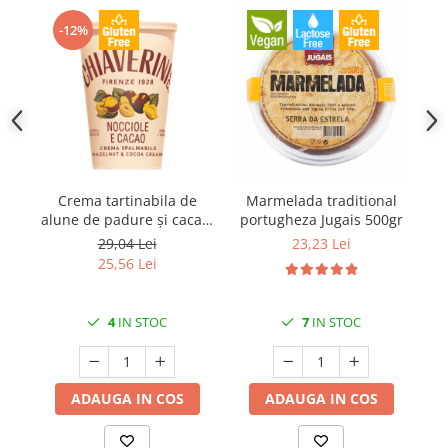
-12%
Crema tartinabila de
Marmelada traditional
alune de padure și cacao,
portugheza Jugais 500gr
t
30% alune 300gr
29,04 Lei
23,23 Lei
Chiaverini
25,56 Lei
4
IN STOC
7
IN STOC
ADAUGA IN COS
ADAUGA IN COS