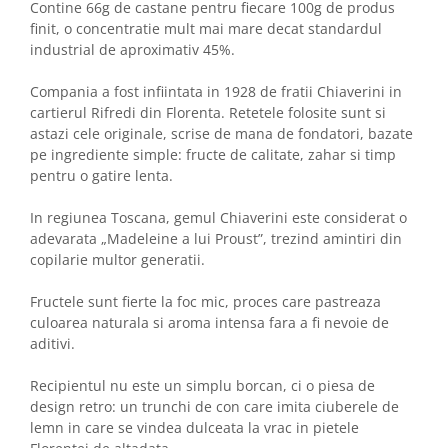
Contine 66g de castane pentru fiecare 100g de produs
finit, o concentratie mult mai mare decat standardul
industrial de aproximativ 45%.
Compania a fost infiintata in 1928 de fratii Chiaverini in
cartierul Rifredi din Florenta. Retetele folosite sunt si
astazi cele originale, scrise de mana de fondatori, bazate
pe ingrediente simple: fructe de calitate, zahar si timp
pentru o gatire lenta.
In regiunea Toscana, gemul Chiaverini este considerat o
adevarata „Madeleine a lui Proust”, trezind amintiri din
copilarie multor generatii.
Fructele sunt fierte la foc mic, proces care pastreaza
culoarea naturala si aroma intensa fara a fi nevoie de
aditivi.
Recipientul nu este un simplu borcan, ci o piesa de
design retro: un trunchi de con care imita ciuberele de
lemn in care se vindea dulceata la vrac in pietele