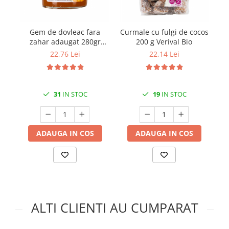
Gem de dovleac fara
Curmale cu fulgi de cocos
So
zahar adaugat 280gr
200 g Verival Bio
Jugais Bio
22,76 Lei
22,14 Lei
31
IN STOC
19
IN STOC
ADAUGA IN COS
ADAUGA IN COS
ALTI CLIENTI AU CUMPARAT