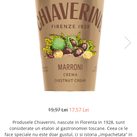
Creme tartinabile
Condimente turcesti
Ghimbir murat la borcan
Alge Nori
Supa miso
19,97 Lei
17,57 Lei
Produsele Chiaverini, nascute in Florenta in 1928, sunt
considerate un etalon al gastronomiei toscane. Ceea ce le
face speciale nu este doar gustul, ci si istoria „impachetata” in