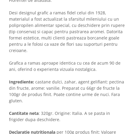
Florentei de altadata.
Desi designul grafic a ramas fidel celui din 1928,
materialul a fost actualizat la sfarsitul mileniului cu un
polipropilen alimentar special, cu deschidere prin rupere
(tip conserva) si capac pentru pastrarea aromei. Datorita
formei estetice, multi clienti pastreaza borcanele goale
pentru a le folosi ca vaze de flori sau suporturi pentru
creioane.
Grafica a ramas aproape identica cu cea de acum 90 de
ani, oferind o experienta vizuala nostalgica.
Ingrediente:
castane dulci, zahar, agent gelifiant: pectina
din fructe, arome: vanilie. Preparat cu 66gr de fructe la
100gr de produs finit. Poate contine urme de nuci. Fara
gluten.
Cantitate neta
: 320gr. Origine: Italia. A se pasta in
frigider dupa deschidere.
Declaratie nutritionala
per 100g produs finit: Valoare