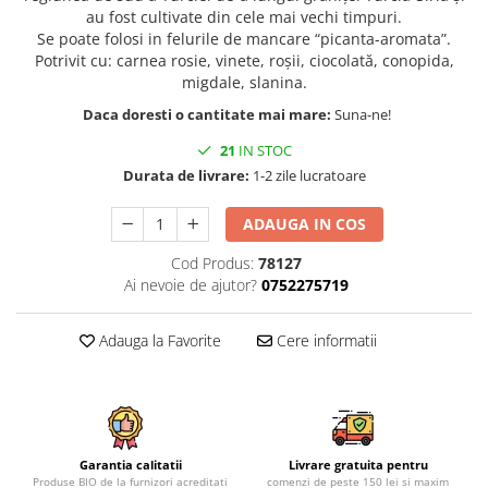
au fost cultivate din cele mai vechi timpuri.
Se poate folosi in felurile de mancare “picanta-aromata”.
Potrivit cu: carnea rosie, vinete, roșii, ciocolată, conopida,
migdale, slanina.
Daca doresti o cantitate mai mare:
Suna-ne!
21
IN STOC
Durata de livrare:
1-2 zile lucratoare
ADAUGA IN COS
Cod Produs:
78127
Ai nevoie de ajutor?
0752275719
Adauga la Favorite
Cere informatii
Garantia calitatii
Livrare gratuita pentru
Produse BIO de la furnizori acreditati
comenzi de peste 150 lei si maxim