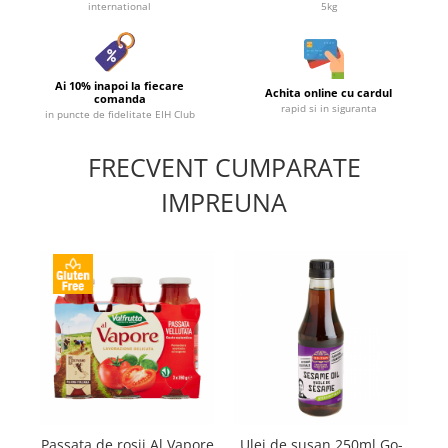
international
5kg
Ai 10% inapoi la fiecare
Achita online cu cardul
comanda
rapid si in siguranta
in puncte de fidelitate EIH Club
FRECVENT CUMPARATE
IMPREUNA
Passata de rosii Al Vapore
Ulei de susan 250ml Go-