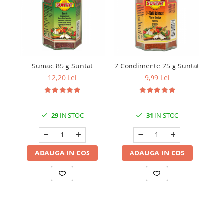
Sumac 85 g Suntat
7 Condimente 75 g Suntat
Co
12,20 Lei
9,99 Lei
29
IN STOC
31
IN STOC
ADAUGA IN COS
ADAUGA IN COS