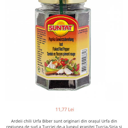
Creme tartinabile
Condimente turcesti
Ghimbir murat la borcan
Alge Nori
Supa miso
11,77 Lei
Ardeii chili Urfa Biber sunt originari din orașul Urfa din
regiunea de sud a Turciei de-a lungul graniței Turcia-Siria și