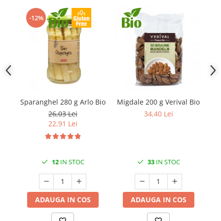
-12%
Sparanghel 280 g Arlo Bio
Migdale 200 g Verival Bio
Pi
26,03 Lei
34,40 Lei
22,91 Lei
12
IN STOC
33
IN STOC
ADAUGA IN COS
ADAUGA IN COS