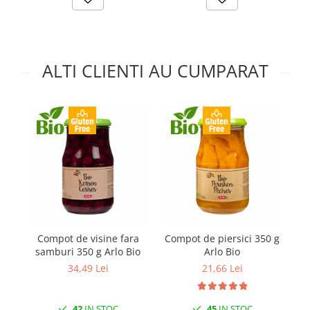
ALTI CLIENTI AU CUMPARAT
Compot de visine fara
Compot de piersici 350 g
Co
samburi 350 g Arlo Bio
Arlo Bio
34,49 Lei
21,66 Lei
42
IN STOC
45
IN STOC