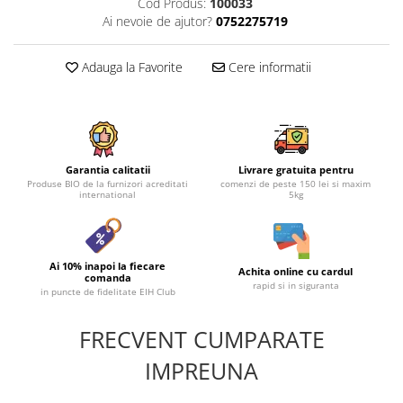
Cod Produs:
100033
Ai nevoie de ajutor?
0752275719
Adauga la Favorite
Cere informatii
Garantia calitatii
Livrare gratuita pentru
Produse BIO de la furnizori acreditati
comenzi de peste 150 lei si maxim
international
5kg
Ai 10% inapoi la fiecare
Achita online cu cardul
comanda
rapid si in siguranta
in puncte de fidelitate EIH Club
FRECVENT CUMPARATE
IMPREUNA