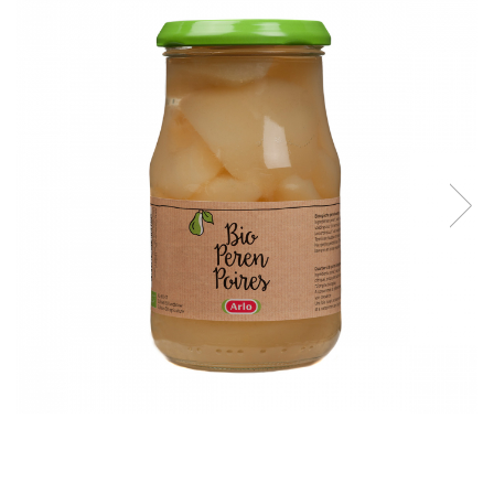
Creme tartinabile
Condimente turcesti
Ghimbir murat la borcan
Alge Nori
Supa miso