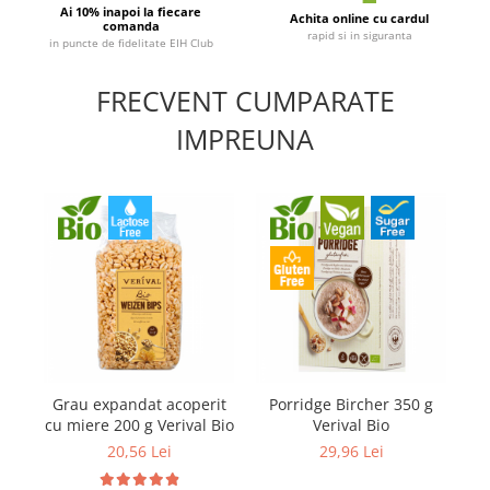
Ai 10% inapoi la fiecare
Achita online cu cardul
comanda
rapid si in siguranta
in puncte de fidelitate EIH Club
FRECVENT CUMPARATE
IMPREUNA
Grau expandat acoperit
Porridge Bircher 350 g
Mu
cu miere 200 g Verival Bio
Verival Bio
20,56 Lei
29,96 Lei