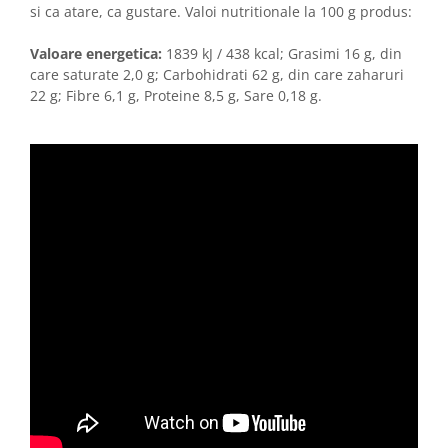
si ca atare, ca gustare. Valoi nutritionale la 100 g produs:
Valoare energetica:
1839 kJ / 438 kcal; Grasimi 16 g, din
care saturate 2,0 g; Carbohidrati 62 g, din care zaharuri
22 g; Fibre 6,1 g, Proteine 8,5 g, Sare 0,18 g.