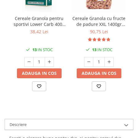
Cereale Granola pentru
Cereale Granola cu fructe
Ce
sportivi Lower Carb 400g
de padure XXL 1400gr
d
Verival Bio
Verival Bio
38,42 Lei
90,75 Lei
13
IN STOC
13
IN STOC
ADAUGA IN COS
ADAUGA IN COS
Descriere