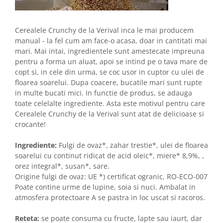
Cerealele Crunchy de la Verival inca le mai producem
manual - la fel cum am face-o acasa, doar in cantitati mai
mari. Mai intai, ingredientele sunt amestecate impreuna
pentru a forma un aluat, apoi se intind pe o tava mare de
copt si, in cele din urma, se coc usor in cuptor cu ulei de
floarea soarelui. Dupa coacere, bucatile mari sunt rupte
in multe bucati mici. In functie de produs, se adauga
toate celelalte ingrediente. Asta este motivul pentru care
Cerealele Crunchy de la Verival sunt atat de delicioase si
crocante!
Ingrediente:
Fulgi de ovaz*, zahar trestie*, ulei de floarea
soarelui cu continut ridicat de acid oleic*, miere* 8,9%, ,
orez integral*, susan*, sare.
Origine fulgi de ovaz: UE *) certificat ogranic, RO-ECO-007
Poate contine urme de lupine, soia si nuci. Ambalat in
atmosfera protectoare A se pastra in loc uscat si racoros.
Reteta:
se poate consuma cu fructe, lapte sau iaurt, dar