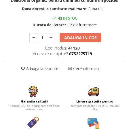
Delicios si organic, pentru dimineti cu buna dispozitie!
Daca doresti o cantitate mai mare:
Suna-ne!
42
IN STOC
Durata de livrare:
1-2 zile lucratoare
ADAUGA IN COS
Cod Produs:
41120
Ai nevoie de ajutor?
0752275719
Adauga la Favorite
Cere informatii
Garantia calitatii
Livrare gratuita pentru
Produse BIO de la furnizori acreditati
comenzi de peste 150 lei si maxim
international
5kg