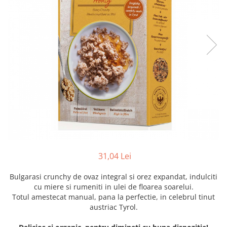
Creme tartinabile
Condimente turcesti
Ghimbir murat la borcan
Alge Nori
Supa miso
31,04 Lei
Bulgarasi crunchy de ovaz integral si orez expandat, indulciti
cu miere si rumeniti in ulei de floarea soarelui.
Totul amestecat manual, pana la perfectie, in celebrul tinut
austriac Tyrol.