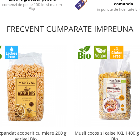
comanda
comenzi de peste 150 lei si maxim
5kg
in puncte de fidelitate E
FRECVENT CUMPARATE IMPREUNA
xpandat acoperit cu miere 200 g
Musli cocos si caise XXL 1400 g
Verival Bio
Bio