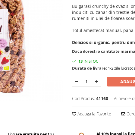
Bulgarasi crunchy de ovaz si 
indulciti cu zahar din trestie 
rumeniti in ulei de floarea soar
Totul amestecat manual, pana la
Delicios si organic, pentru dim
Daca doresti o cantitate mai m
13
IN STOC
Durata de livrare:
1-2 zile lucrato
ADAUG
Cod Produs:
41160
Ai nevoie d
Adauga la Favorite
Cere 
Ai 10% inapoi la fie
Livrare gratuita pentru