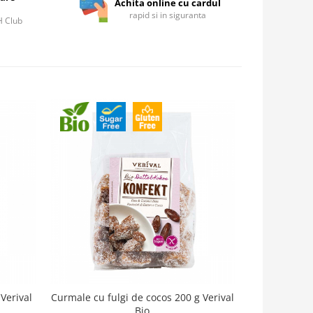
Achita online cu cardul
rapid si in siguranta
IH Club
-17%
 Verival
Curmale cu fulgi de cocos 200 g Verival
Masline ne
Bio