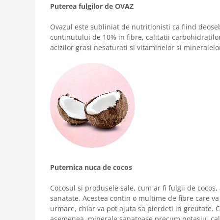
Puterea fulgilor de OVAZ
Ovazul este subliniat de nutritionisti ca fiind deose
continutului de 10% in fibre, calitatii carbohidratilo
acizilor grasi nesaturati si vitaminelor si mineralelo
Puternica nuca de cocos
Cocosul si produsele sale, cum ar fi fulgii de cocos
sanatate. Acestea contin o multime de fibre care va p
urmare, chiar va pot ajuta sa pierdeti in greutate. C
asemenea, minerale sanatoase precum potasiu, calci