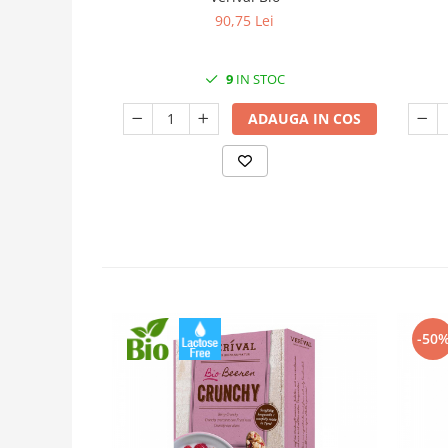
90,75 Lei
9
IN STOC
ADAUGA IN COS
-50