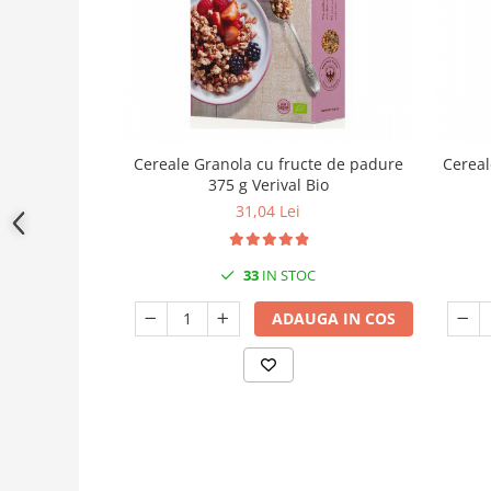
Cereale Granola cu fructe de padure
Cereal
375 g Verival Bio
31,04 Lei
33
IN STOC
ADAUGA IN COS