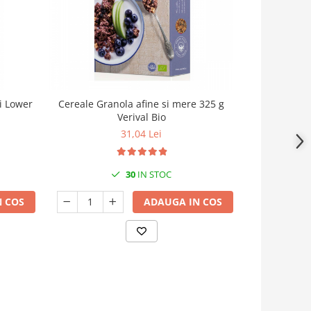
er
Cereale Granola afine si mere 325 g
Cereale Gra
Verival Bio
31,04 Lei
30
IN STOC
 COS
ADAUGA IN COS