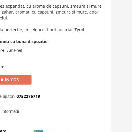
orez expandat, cu aroma de capsuni, zmeura si mure,
de zahar, aromati cu capsuni, zmeura si mure, apoi
elui.
 perfectie, in celebrul tinut austriac Tyrol.
ineti cu buna dispozitie!
are:
Suna-ne!
are
A IN COS
e ajutor?
0752275719
informatii
care