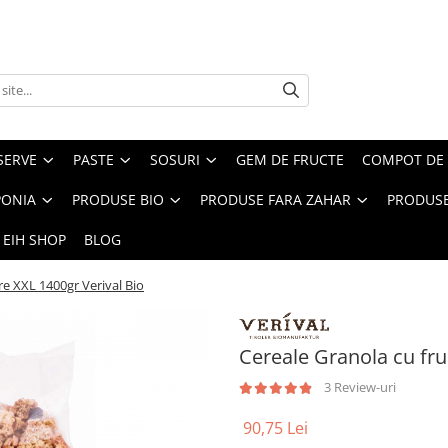
SERVE
PASTE
SOSURI
GEM DE FRUCTE
COMPOT DE 
PONIA
PRODUSE BIO
PRODUSE FARA ZAHAR
PRODUSE
 EIH SHOP
BLOG
re XXL 1400gr Verival Bio
Cereale Granola cu fru
3 Review-uri
90,75 Lei