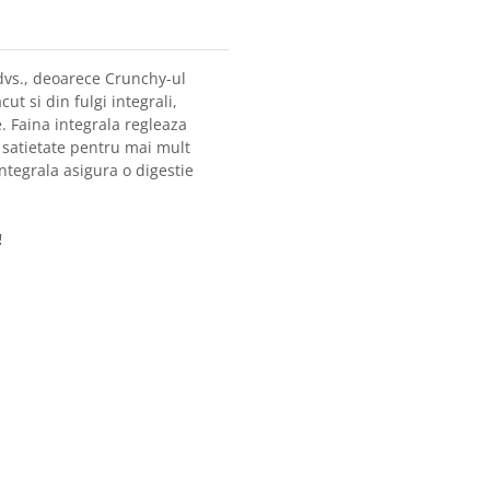
 dvs., deoarece Crunchy-ul
ut si din fulgi integrali,
. Faina integrala regleaza
 satietate pentru mai mult
integrala asigura o digestie
!