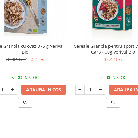
e Granola cu ovaz 375 g Verival
Cereale Granola pentru sportivi Low
Bio
Carb 400g Verival Bio
31,04 Lei
15,52 Lei
38,42 Lei
22
IN STOC
13
IN STOC
ADAUGA IN COS
ADAUGA IN