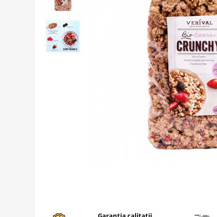
Creme tartinabile
Condimente turcesti
Ghimbir murat la borcan
Alge Nori
Supa miso
Garantia calitatii