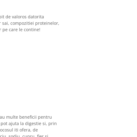
bit de valoros datorita
r sai, compozitiei proteinelor,
r pe care le contine!
, au multe beneficii pentru
ot ajuta la digestie si, prin
ocosul iti ofera, de
u, sodiu, cupru, fier si