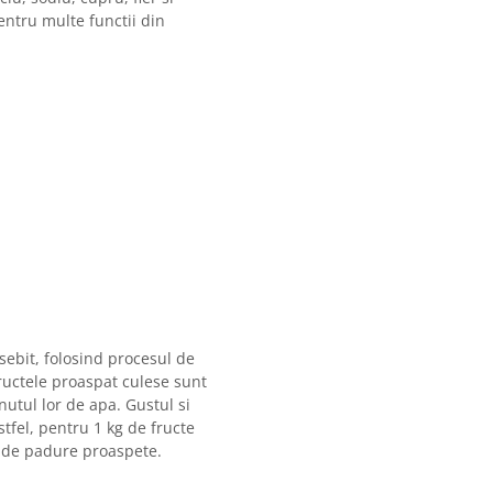
entru multe functii din
ebit, folosind procesul de
Fructele proaspat culese sunt
utul lor de apa. Gustul si
tfel, pentru 1 kg de fructe
te de padure proaspete.