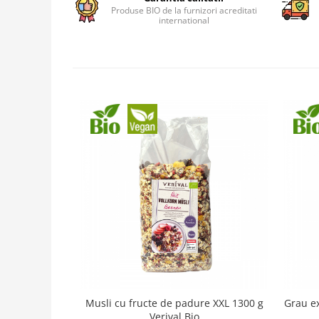
Produse BIO de la furnizori acreditati
international
Musli cu fructe de padure XXL 1300 g
Grau e
Verival Bio