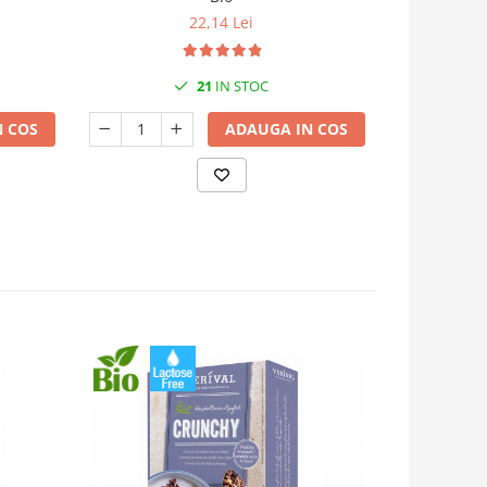
22,14 Lei
119
21
IN STOC
 COS
ADAUGA IN COS