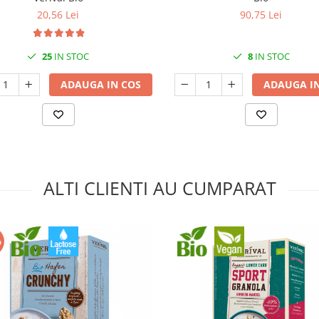
20,56 Lei
90,75 Lei
25
IN STOC
8
IN STOC
ADAUGA IN COS
ADAUGA IN
ALTI CLIENTI AU CUMPARAT
%