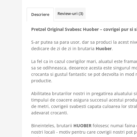
Review-uri
(3)
Descriere
Pretzel Original Svabesc Huober – covrigei pur si s
S-ar putea sa para usor, dar sa produci la acest nive
dedicare de zi de zi in brutaria
Huober
.
La fel ca in cazul covrigilor mari, aluatul este frama
sa se odihneasca, deoarece acesta este singurul mo
crocanta si gustul fantastic se pot dezvolta in mod 
productie.
Abilitatea brutarilor nostri in pregatirea aluatului s
timpului de coacere asigura succesul acestui produ
de metri, covrigeii svabesti capata culoarea lor stra
adevarat crocanti.
Bineinteles, brutarii
HUOBER
folosesc numai faina 
nostri locali - motiv pentru care covrigii nostri pot