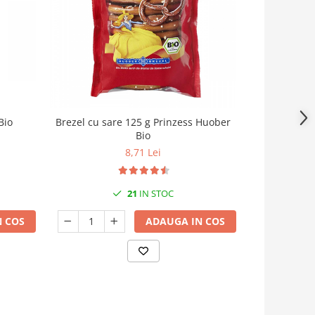
Bio
Brezel cu sare 125 g Prinzess Huober
Bio
8,71 Lei
21
IN STOC
 COS
ADAUGA IN COS