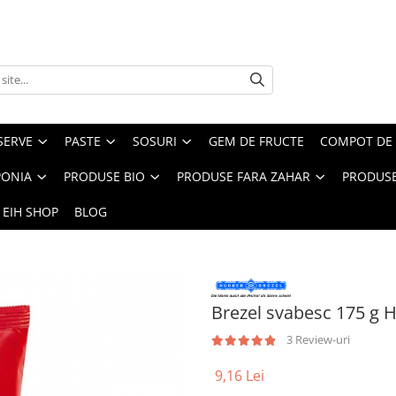
SERVE
PASTE
SOSURI
GEM DE FRUCTE
COMPOT DE 
PONIA
PRODUSE BIO
PRODUSE FARA ZAHAR
PRODUSE
 EIH SHOP
BLOG
Brezel svabesc 175 g 
3 Review-uri
9,16 Lei