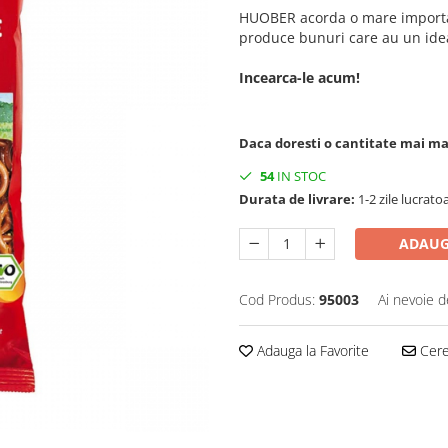
HUOBER acorda o mare important
produce bunuri care au un ideal
Incearca-le acum!
Daca doresti o cantitate mai m
54
IN STOC
Durata de livrare:
1-2 zile lucrato
ADAUG
Cod Produs:
95003
Ai nevoie d
Adauga la Favorite
Cere 