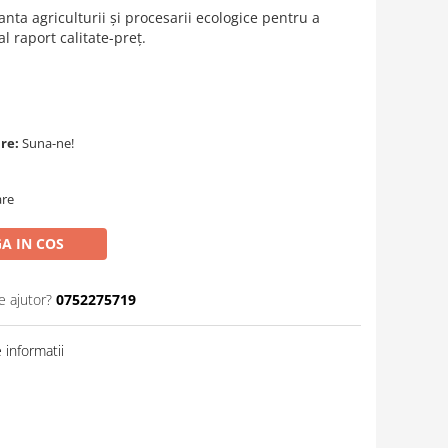
a agriculturii și procesarii ecologice pentru a
 raport calitate-preț.
are:
Suna-ne!
are
A IN COS
e ajutor?
0752275719
informatii