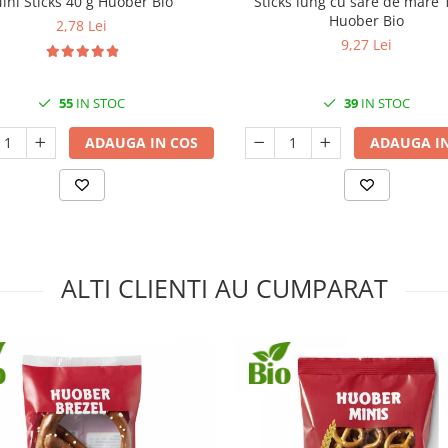
ini Sticks 40 g Huober Bio
Sticks lung cu sare de mare 
Huober Bio
2,78 Lei
9,27 Lei
55
IN STOC
39
IN STOC
ADAUGA IN COS
ADAUGA IN
ALTI CLIENTI AU CUMPARAT