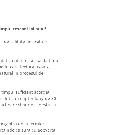
implu crocanti si buni!
l de calitate necesita o
ntat cu atentie si i se da timp
d in care textura usoara,
natural in procesul de
i timpul suficient acordat
s. Intr-un cuptor lung de 30
lucitoare si aurie si devin cu
organica de la fermierii
 pretinde ca sunt cu adevarat