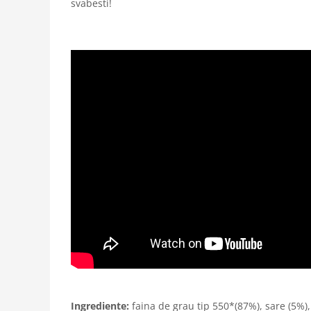
svabesti!
Ingrediente:
faina de grau tip 550*(87%), sare (5%)