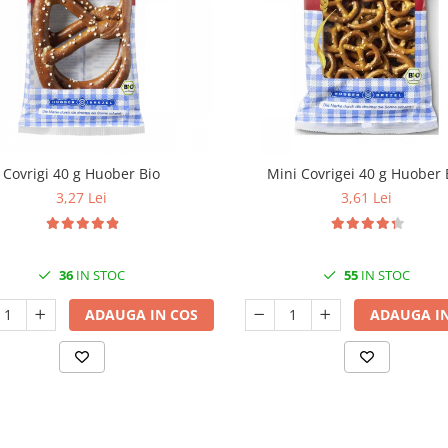
Covrigi 40 g Huober Bio
Mini Covrigei 40 g Huober 
3,27 Lei
3,61 Lei
36
IN STOC
55
IN STOC
ADAUGA IN COS
ADAUGA IN