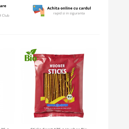
care
Achita online cu cardul
rapid si in siguranta
IH Club
-50%