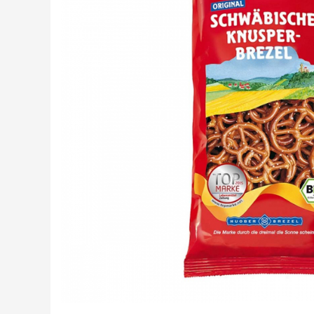
Creme tartinabile
Condimente turcesti
Ghimbir murat la borcan
Alge Nori
Supa miso