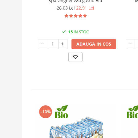
Sparanghel 280 g Arlo Bio
M
26,03 Lei
22,91 Lei
15
IN STOC
ADAUGA IN COS
-10%