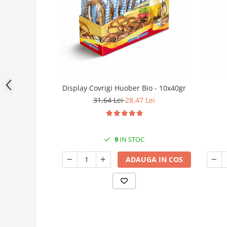
Display Covrigi Huober Bio - 10x40gr
31,64 Lei
28,47 Lei
9
IN STOC
ADAUGA IN COS