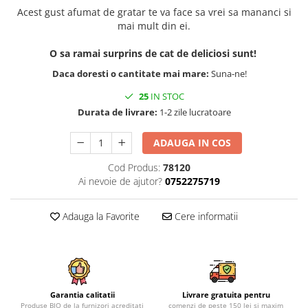
Acest gust afumat de gratar te va face sa vrei sa mananci si
mai mult din ei.
O sa ramai surprins de cat de deliciosi sunt!
Daca doresti o cantitate mai mare:
Suna-ne!
25
IN STOC
Durata de livrare:
1-2 zile lucratoare
ADAUGA IN COS
Cod Produs:
78120
Ai nevoie de ajutor?
0752275719
Adauga la Favorite
Cere informatii
Garantia calitatii
Livrare gratuita pentru
Produse BIO de la furnizori acreditati
comenzi de peste 150 lei si maxim