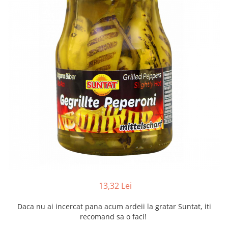
Creme tartinabile
Condimente turcesti
Ghimbir murat la borcan
Alge Nori
Supa miso
13,32 Lei
Daca nu ai incercat pana acum ardeii la gratar Suntat, iti
recomand sa o faci!