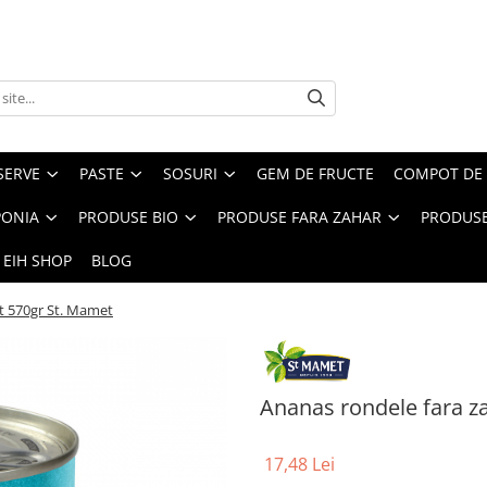
SERVE
PASTE
SOSURI
GEM DE FRUCTE
COMPOT DE 
PONIA
PRODUSE BIO
PRODUSE FARA ZAHAR
PRODUSE
 EIH SHOP
BLOG
t 570gr St. Mamet
Ananas rondele fara z
17,48 Lei