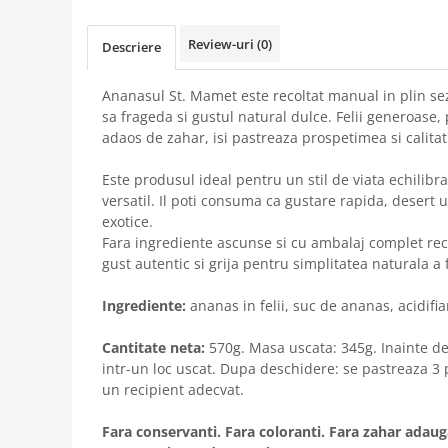
Review-uri
(0)
Descriere
Ananasul St. Mamet este recoltat manual in plin sez
sa frageda si gustul natural dulce. Felii generoase, 
adaos de zahar, isi pastreaza prospetimea si calitati
Este produsul ideal pentru un stil de viata echilibra
versatil. Il poti consuma ca gustare rapida, desert 
exotice.
Fara ingrediente ascunse si cu ambalaj complet rec
gust autentic si grija pentru simplitatea naturala a 
Ingrediente:
ananas in felii, suc de ananas, acidifian
Cantitate neta:
570g. Masa uscata: 345g. Inainte de
intr-un loc uscat. Dupa deschidere: se pastreaza 3 pan
un recipient adecvat.
Fara conservanti. Fara coloranti. Fara zahar adaug