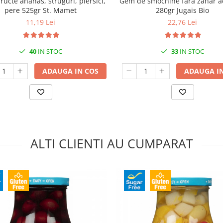
fructe ananas, struguri, piersici,
Gem de smochine fara zahar 
pere 525gr St. Mamet
280gr Jugais Bio
11,19 Lei
22,76 Lei
40
IN STOC
33
IN STOC
ADAUGA IN COS
ADAUGA IN
ALTI CLIENTI AU CUMPARAT