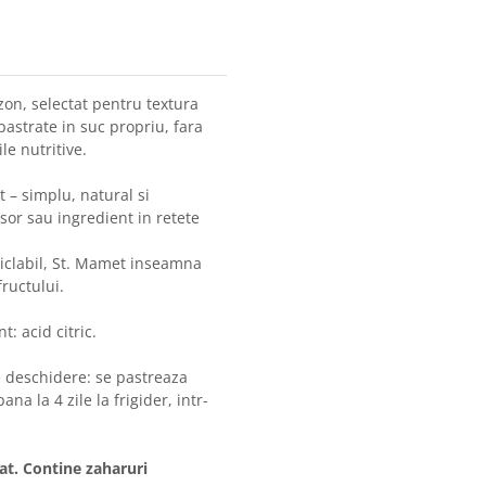
on, selectat pentru textura
pastrate in suc propriu, fara
le nutritive.
t – simplu, natural si
usor sau ingredient in retete
iclabil, St. Mamet inseamna
fructului.
t: acid citric.
 deschidere: se pastreaza
a la 4 zile la frigider, intr-
at. Contine zaharuri