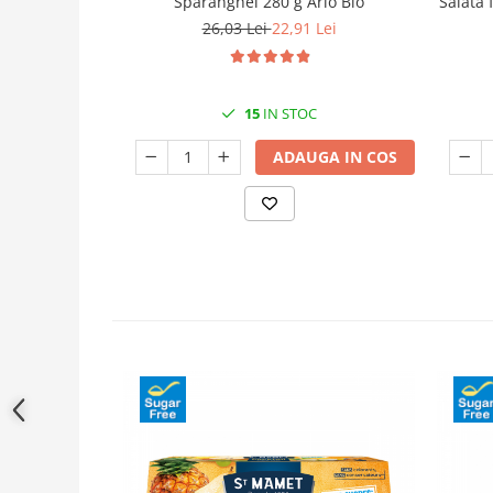
Sparanghel 280 g Arlo Bio
Salata 
26,03 Lei
22,91 Lei
15
IN STOC
ADAUGA IN COS