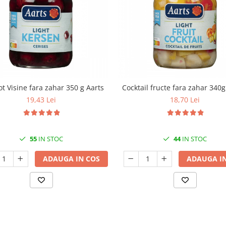
 Visine fara zahar 350 g Aarts
Cocktail fructe fara zahar 340g
19,43 Lei
18,70 Lei
55
IN STOC
44
IN STOC
ADAUGA IN COS
ADAUGA IN