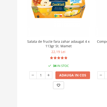
Salata de fructe fara zahar adaugat 4 x
Compot
113gr St. Mamet
22,19 Lei
34
IN STOC
ADAUGA IN COS