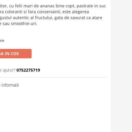
itor, cu felii mari de ananas bine copt, pastrate in suc
ra coloranti si fara conservanti, este alegerea
gustul autentic al fructului, gata de savurat ca atare
e sau smoothie-uri.
are
A IN COS
e ajutor?
0752275719
informatii