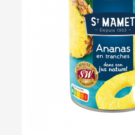
Creme tartinabile
Condimente turcesti
Ghimbir murat la borcan
Alge Nori
Supa miso