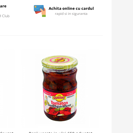
care
Achita online cu cardul
rapid si in siguranta
IH Club