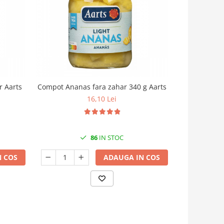
r Aarts
Compot Ananas fara zahar 340 g Aarts
Salata fructe
16,10 Lei
86
IN STOC
 COS
ADAUGA IN COS