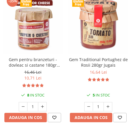
-35%
Gem pentru branzeturi -
Gem Traditional Portughez de
dovleac si castane 180gr
Rosii 280gr Jugais
Jugais
16,46 Lei
16,64 Lei
10,71 Lei
8
IN STOC
5
IN STOC
ADAUGA IN COS
ADAUGA IN COS