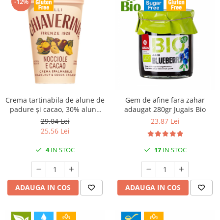
-12%
Crema tartinabila de alune de
Gem de afine fara zahar
padure și cacao, 30% alune
adaugat 280gr Jugais Bio
300gr Chiaverini
29,04 Lei
23,87 Lei
25,56 Lei
4
IN STOC
17
IN STOC
ADAUGA IN COS
ADAUGA IN COS