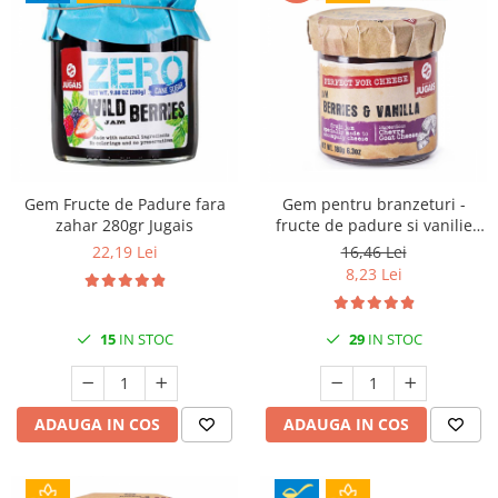
Gem Fructe de Padure fara
Gem pentru branzeturi -
zahar 280gr Jugais
fructe de padure si vanilie
180gr Jugais
22,19 Lei
16,46 Lei
8,23 Lei
15
IN STOC
29
IN STOC
ADAUGA IN COS
ADAUGA IN COS