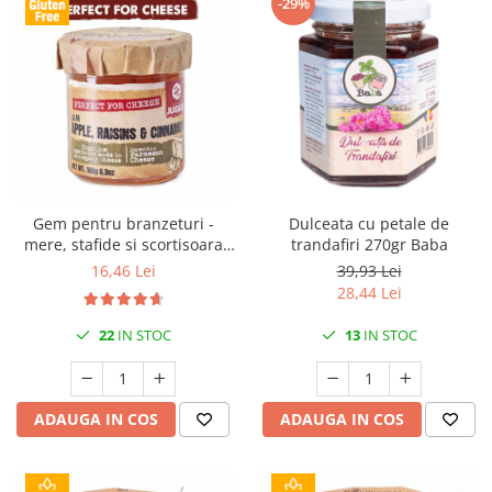
-29%
Gem pentru branzeturi -
Dulceata cu petale de
mere, stafide si scortisoara
trandafiri 270gr Baba
180gr Jugais
16,46 Lei
39,93 Lei
28,44 Lei
22
IN STOC
13
IN STOC
ADAUGA IN COS
ADAUGA IN COS