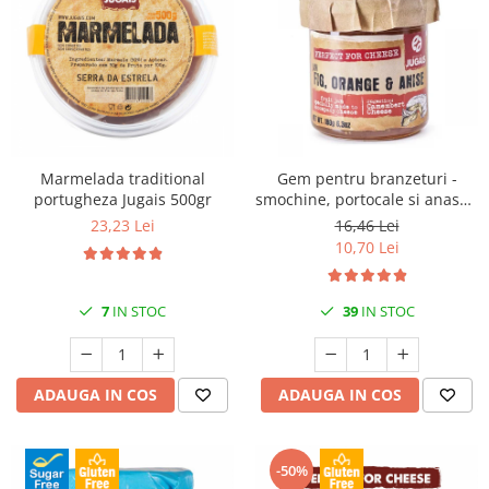
Marmelada traditional
Gem pentru branzeturi -
portugheza Jugais 500gr
smochine, portocale si anason
180gr Jugais
23,23 Lei
16,46 Lei
10,70 Lei
7
IN STOC
39
IN STOC
ADAUGA IN COS
ADAUGA IN COS
-50%