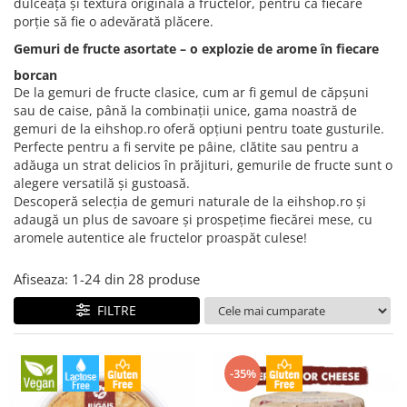
Creme tartinabile
dulceața și textura originală a fructelor, pentru ca fiecare
porție să fie o adevărată plăcere.
Condimente turcesti
Gemuri de fructe asortate – o explozie de arome în fiecare
Ghimbir murat la borcan
borcan
Alge Nori
De la gemuri de fructe clasice, cum ar fi gemul de căpșuni
sau de caise, până la combinații unice, gama noastră de
Supa miso
gemuri de la eihshop.ro oferă opțiuni pentru toate gusturile.
Perfecte pentru a fi servite pe pâine, clătite sau pentru a
adăuga un strat delicios în prăjituri, gemurile de fructe sunt o
alegere versatilă și gustoasă.
Descoperă selecția de gemuri naturale de la eihshop.ro și
adaugă un plus de savoare și prospețime fiecărei mese, cu
aromele autentice ale fructelor proaspăt culese!
Afiseaza:
1-
24
din
28
produse
FILTRE
-35%