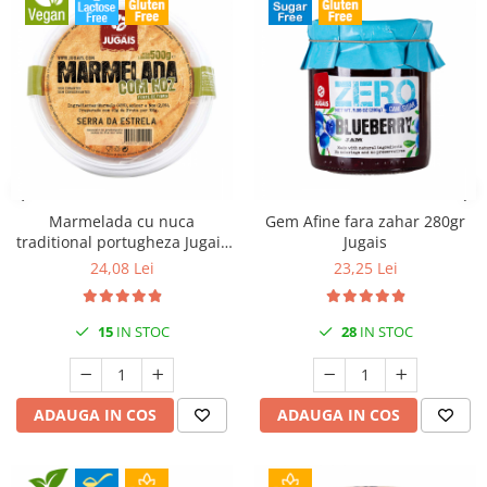
Marmelada cu nuca
Gem Afine fara zahar 280gr
traditional portugheza Jugais
Jugais
500gr
24,08 Lei
23,25 Lei
15
IN STOC
28
IN STOC
ADAUGA IN COS
ADAUGA IN COS