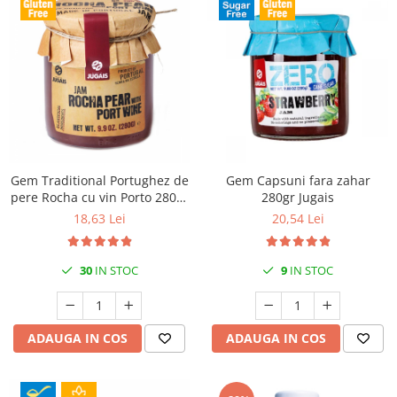
Gem Traditional Portughez de
Gem Capsuni fara zahar
pere Rocha cu vin Porto 280gr
280gr Jugais
Jugais
18,63 Lei
20,54 Lei
30
IN STOC
9
IN STOC
ADAUGA IN COS
ADAUGA IN COS