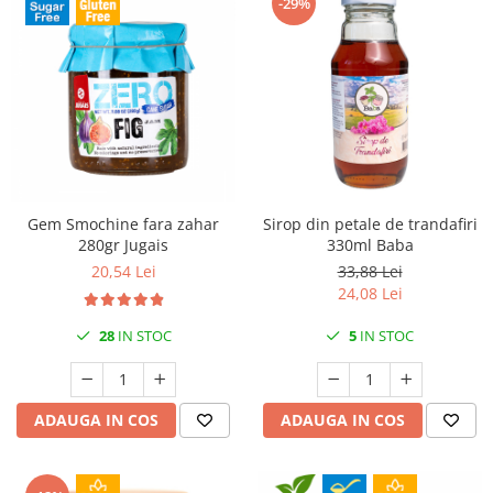
-29%
Gem Smochine fara zahar
Sirop din petale de trandafiri
280gr Jugais
330ml Baba
20,54 Lei
33,88 Lei
24,08 Lei
28
IN STOC
5
IN STOC
ADAUGA IN COS
ADAUGA IN COS