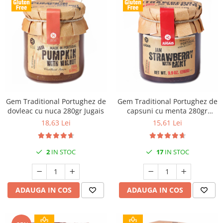
Gem Traditional Portughez de
Gem Traditional Portughez de
dovleac cu nuca 280gr Jugais
capsuni cu menta 280gr
Jugais
18,63 Lei
15,61 Lei
2
IN STOC
17
IN STOC
ADAUGA IN COS
ADAUGA IN COS