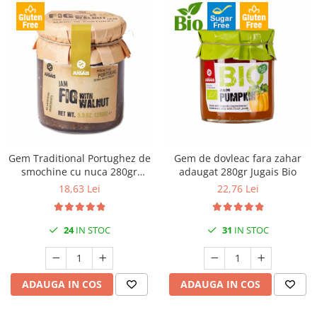
Gem Traditional Portughez de
Gem de dovleac fara zahar
smochine cu nuca 280gr
adaugat 280gr Jugais Bio
Jugais
18,63 Lei
22,76 Lei
24
IN STOC
31
IN STOC
ADAUGA IN COS
ADAUGA IN COS