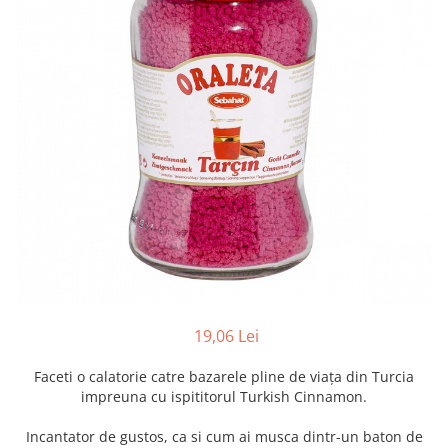
Creme tartinabile
Condimente turcesti
Ghimbir murat la borcan
Alge Nori
Supa miso
19,06 Lei
Faceti o calatorie catre bazarele pline de viața din Turcia
impreuna cu ispititorul Turkish Cinnamon.
Incantator de gustos, ca si cum ai musca dintr-un baton de