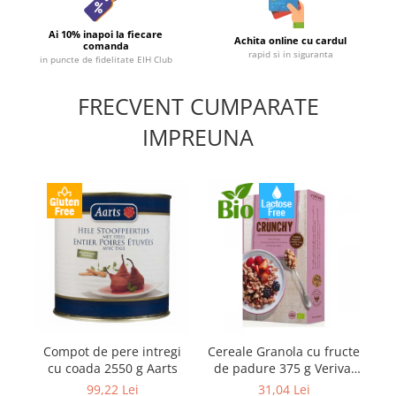
Ai 10% inapoi la fiecare
Achita online cu cardul
comanda
rapid si in siguranta
in puncte de fidelitate EIH Club
FRECVENT CUMPARATE
IMPREUNA
Compot de pere intregi
Cereale Granola cu fructe
D
cu coada 2550 g Aarts
de padure 375 g Verival
Bio
99,22 Lei
31,04 Lei