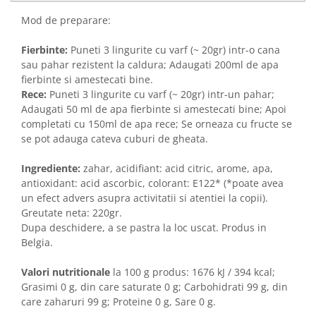
Mod de preparare:
Fierbinte:
Puneti 3 lingurite cu varf (~ 20gr) intr-o cana
sau pahar rezistent la caldura; Adaugati 200ml de apa
fierbinte si amestecati bine.
Rece:
Puneti 3 lingurite cu varf (~ 20gr) intr-un pahar;
Adaugati 50 ml de apa fierbinte si amestecati bine; Apoi
completati cu 150ml de apa rece; Se orneaza cu fructe se
se pot adauga cateva cuburi de gheata.
Ingrediente:
zahar, acidifiant: acid citric, arome, apa,
antioxidant: acid ascorbic, colorant: E122* (*poate avea
un efect advers asupra activitatii si atentiei la copii).
Greutate neta: 220gr.
Dupa deschidere, a se pastra la loc uscat. Produs in
Belgia.
Valori nutritionale
la 100 g produs: 1676 kJ / 394 kcal;
Grasimi 0 g, din care saturate 0 g; Carbohidrati 99 g, din
care zaharuri 99 g; Proteine 0 g, Sare 0 g.