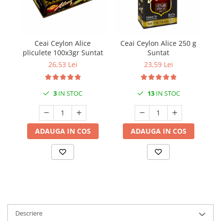
Ceai Ceylon Alice
Ceai Ceylon Alice 250 g
Ce
pliculete 100x3gr Suntat
Suntat
26,53 Lei
23,59 Lei
3
IN STOC
13
IN STOC
ADAUGA IN COS
ADAUGA IN COS
Descriere