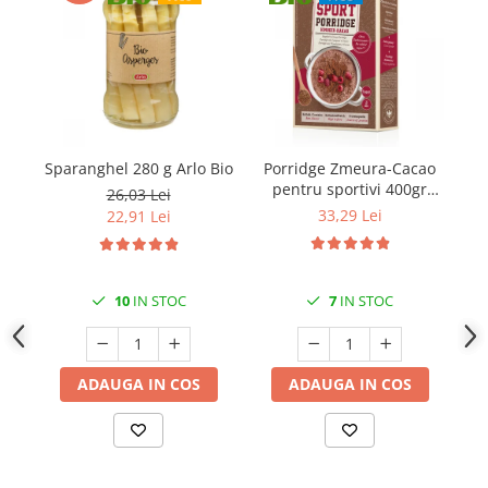
Sparanghel 280 g Arlo Bio
Porridge Zmeura-Cacao
pentru sportivi 400gr
Sm
26,03 Lei
Verival Bio
33,29 Lei
22,91 Lei
10
IN STOC
7
IN STOC
ADAUGA IN COS
ADAUGA IN COS