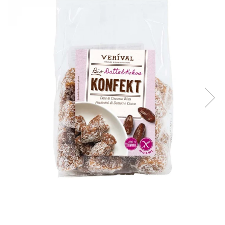
Creme tartinabile
Condimente turcesti
Ghimbir murat la borcan
Alge Nori
Supa miso