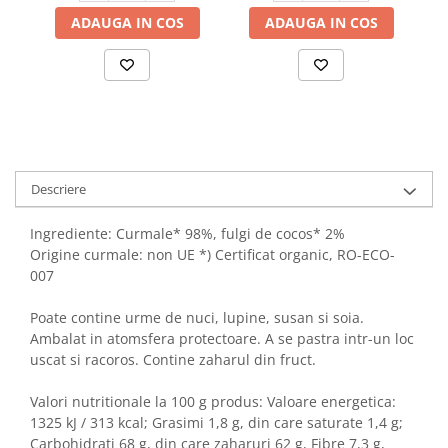
ADAUGA IN COS
ADAUGA IN COS
Descriere
Ingrediente: Curmale* 98%, fulgi de cocos* 2%
Origine curmale: non UE *) Certificat organic, RO-ECO-
007
Poate contine urme de nuci, lupine, susan si soia.
Ambalat in atomsfera protectoare. A se pastra intr-un loc
uscat si racoros. Contine zaharul din fruct.
Valori nutritionale la 100 g produs: Valoare energetica:
1325 kJ / 313 kcal; Grasimi 1,8 g, din care saturate 1,4 g;
Carbohidrati 68 g, din care zaharuri 62 g, Fibre 7,3 g,