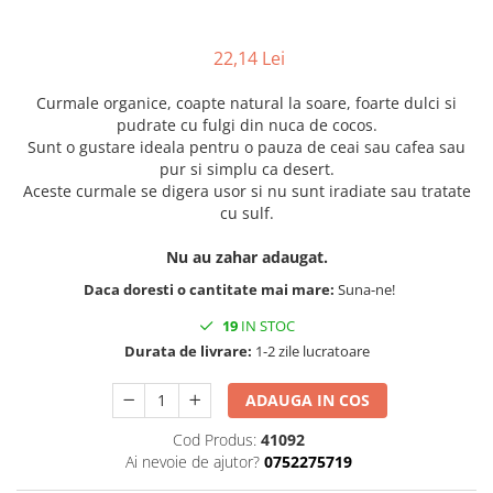
22,14 Lei
Curmale organice, coapte natural la soare, foarte dulci si
pudrate cu fulgi din nuca de cocos.
Sunt o gustare ideala pentru o pauza de ceai sau cafea sau
pur si simplu ca desert.
Aceste curmale se digera usor si nu sunt iradiate sau tratate
cu sulf.
Nu au zahar adaugat.
Daca doresti o cantitate mai mare:
Suna-ne!
19
IN STOC
Durata de livrare:
1-2 zile lucratoare
ADAUGA IN COS
Cod Produs:
41092
Ai nevoie de ajutor?
0752275719