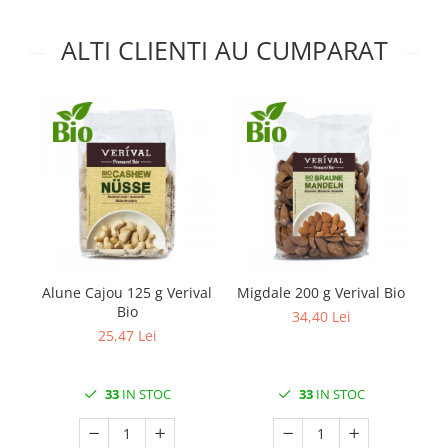
ALTI CLIENTI AU CUMPARAT
Alune Cajou 125 g Verival
Migdale 200 g Verival Bio
Sn
Bio
34,40 Lei
25,47 Lei
33
IN STOC
33
IN STOC