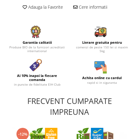
Adauga la Favorite
Cere informatii
Garantia calitatii
Livrare gratuita pentru
Produse BIO de la furnizori acreditati
comenzi de peste 150 lei si maxim
international
5kg
Ai 10% inapoi la fiecare
Achita online cu cardul
comanda
rapid si in siguranta
in puncte de fidelitate EIH Club
FRECVENT CUMPARATE
IMPREUNA
-12%