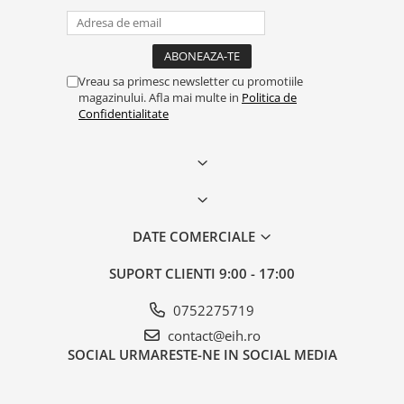
Creme tartinabile
Condimente turcesti
Ghimbir murat la borcan
Vreau sa primesc newsletter cu promotiile
Alge Nori
magazinului. Afla mai multe in
Politica de
Supa miso
Confidentialitate
DATE COMERCIALE
SUPORT CLIENTI
9:00 - 17:00
0752275719
contact@eih.ro
SOCIAL
URMARESTE-NE IN SOCIAL MEDIA