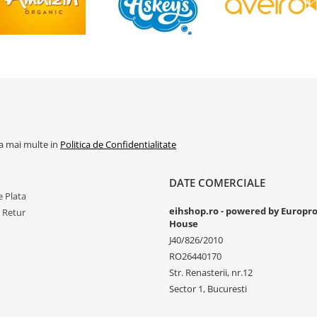
la mai multe in
Politica de Confidentialitate
DATE COMERCIALE
 Plata
eihshop.ro - powered by Europr
e Retur
House
J40/826/2010
RO26440170
Str. Renasterii, nr.12
Sector 1, Bucuresti