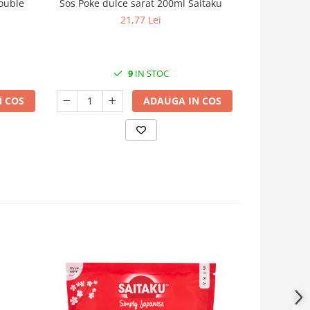
ouble
Sos Poke dulce sarat 200ml Saitaku
Pasta Miso
21,77 Lei
9
IN STOC
 COS
ADAUGA IN COS