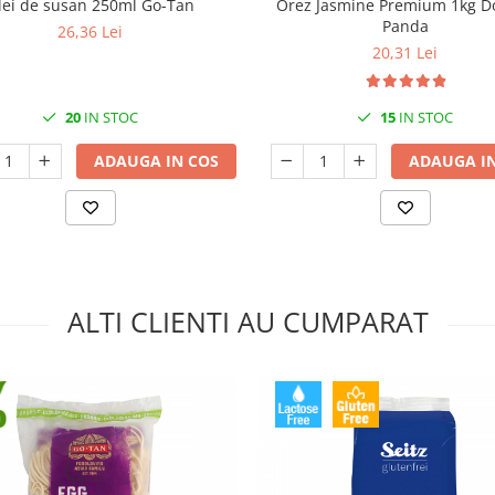
lei de susan 250ml Go-Tan
Orez Jasmine Premium 1kg D
Panda
26,36 Lei
20,31 Lei
20
IN STOC
15
IN STOC
ADAUGA IN COS
ADAUGA IN
ALTI CLIENTI AU CUMPARAT