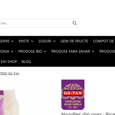
SERVE
PASTE
SOSURI
GEM DE FRUCTE
COMPOT DE 
PONIA
PRODUSE BIO
PRODUSE FARA ZAHAR
PRODUSE
 EIH SHOP
BLOG
 250gr Go-Tan
Noodles din orez - Ric