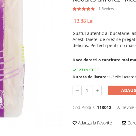
1 Review
13,88 Lei
Gustul autentic al bucatariei as
Acesti taietei de orez se pregat
delicios. Perfecti pentru o mas
Daca doresti o cantitate mai m
27
IN STOC
Durata de livrare:
1-2 zile lucrato
ADAUG
Cod Produs:
113012
Ai nevoie 
Adauga la Favorite
Cere 