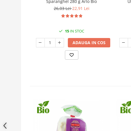
Sparanghel 280 g Arlo Bio
U
26,03 Lei
22,91 Lei
15
IN STOC
ADAUGA IN COS