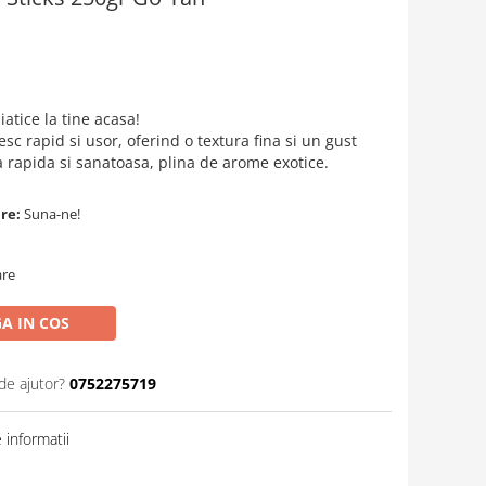
iatice la tine acasa!
esc rapid si usor, oferind o textura fina si un gust
a rapida si sanatoasa, plina de arome exotice.
are:
Suna-ne!
are
A IN COS
de ajutor?
0752275719
informatii