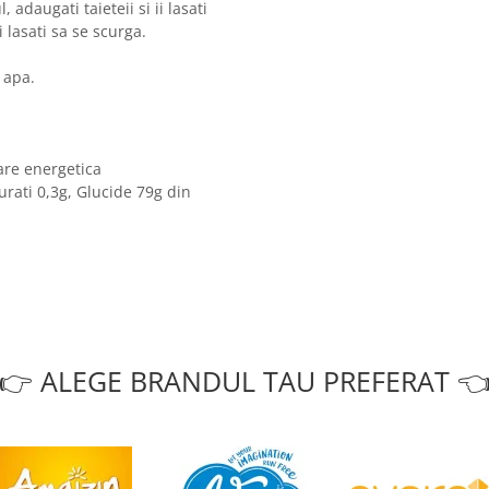
, adaugati taieteii si ii lasati
i lasati sa se scurga.
 apa.
are energetica
urati 0,3g, Glucide 79g din
👉 ALEGE BRANDUL TAU PREFERAT 