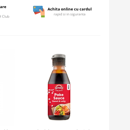
care
Achita online cu cardul
rapid si in siguranta
IH Club