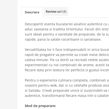
Review-uri
(1)
Descriere
Descoperiti esenta bucatariei asiatice autentice cu a
aduc savoarea si traditia Orientului. Facuti din ore
sunt ideali pentru o varietate de preparate, de la su
rapide, pana la salate racoritoare si sanatoase.
Versatilitatea lor ii face indispensabili in orice buc
rapid de pregatire va permite sa creati mese delici
cateva minute. Fie ca doriti sa recreati retete asiati
experimentati cu noi combinatii de arome, acesti ta
fiecare data prin textura lor perfecta si gustul inco
Pentru o experienta culinara completa, combinati ace
noastre pentru wok, dar si cu celelalte produse asi
si Saitaku. Creati preparate unice si surprindeti-va
autentice, transformand fiecare masa intr-o calatori
Mod de preparare: