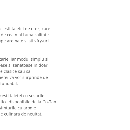
cesti taietei de orez, care
z de cea mai buna calitate,
pe aromate si stir-fry-uri
atarie, iar modul simplu si
oase si sanatoase in doar
ce clasice sau sa
ietei va vor surprinde de
nfundabil.
sti taietei cu sosurile
atice disponibile de la Go-Tan
 simturile cu arome
e culinara de neuitat.