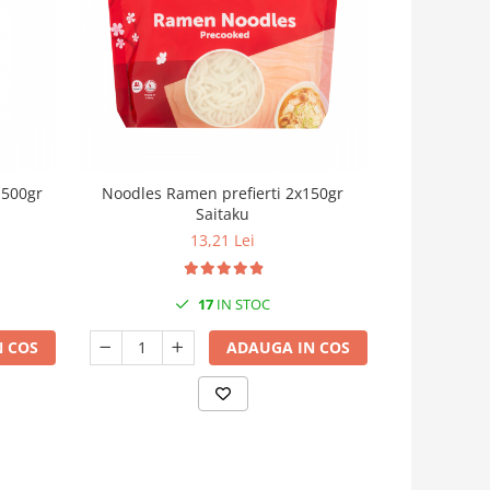
 500gr
Noodles Ramen prefierti 2x150gr
Noodles
Saitaku
13,21 Lei
17
IN STOC
 COS
ADAUGA IN COS