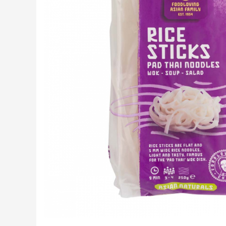
Creme tartinabile
Condimente turcesti
Ghimbir murat la borcan
Alge Nori
Supa miso