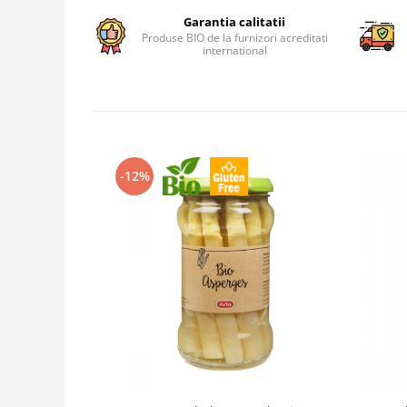
Garantia calitatii
Produse BIO de la furnizori acreditati
international
-12%