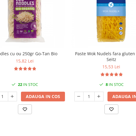
dles cu ou 250gr Go-Tan Bio
Paste Wok Nudels fara gluten
Seitz
15,82 Lei
15,53 Lei
22
IN STOC
8
IN STOC
ADAUGA IN COS
ADAUGA IN