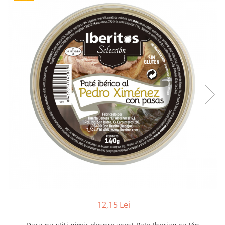
Creme tartinabile
Condimente turcesti
Ghimbir murat la borcan
Alge Nori
Supa miso
12,15 Lei