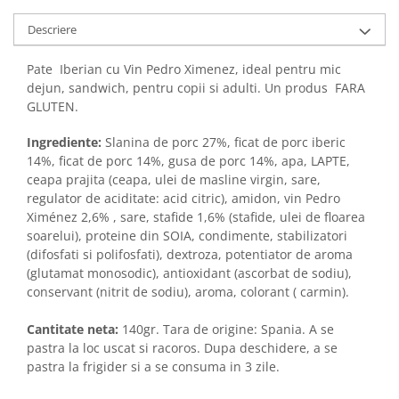
Descriere
Pate Iberian cu Vin Pedro Ximenez, ideal pentru mic
dejun, sandwich, pentru copii si adulti. Un produs FARA
GLUTEN.
Ingrediente:
Slanina de porc 27%, ficat de porc iberic
14%, ficat de porc 14%, gusa de porc 14%, apa, LAPTE,
ceapa prajita (ceapa, ulei de masline virgin, sare,
regulator de aciditate: acid citric), amidon, vin Pedro
Ximénez 2,6% , sare, stafide 1,6% (stafide, ulei de floarea
soarelui), proteine din SOIA, condimente, stabilizatori
(difosfati si polifosfati), dextroza, potentiator de aroma
(glutamat monosodic), antioxidant (ascorbat de sodiu),
conservant (nitrit de sodiu), aroma, colorant ( carmin).
Cantitate neta:
140gr. Tara de origine: Spania. A se
pastra la loc uscat si racoros. Dupa deschidere, a se
pastra la frigider si a se consuma in 3 zile.