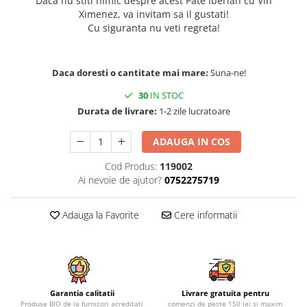
Daca nu stiti nimic despre acest Pate Iberian cu Vin
Ximenez, va invitam sa il gustati!
Cu siguranta nu veti regreta!
Daca doresti o cantitate mai mare:
Suna-ne!
30
IN STOC
Durata de livrare:
1-2 zile lucratoare
ADAUGA IN COS
Cod Produs:
119002
Ai nevoie de ajutor?
0752275719
Adauga la Favorite
Cere informatii
Garantia calitatii
Livrare gratuita pentru
Produse BIO de la furnizori acreditati
comenzi de peste 150 lei si maxim