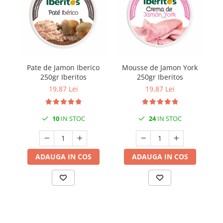
Pate de Jamon Iberico
Mousse de Jamon York
Mo
250gr Iberitos
250gr Iberitos
19,87 Lei
19,87 Lei
10
IN STOC
24
IN STOC
ADAUGA IN COS
ADAUGA IN COS