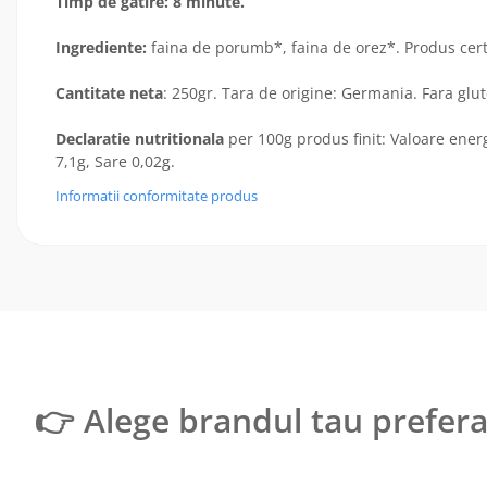
Timp de gatire: 8 minute.
Ingrediente:
faina de porumb*, faina de orez*. Produs c
Cantitate neta
: 250gr. Tara de origine: Germania. Fara glute
Declaratie nutritionala
per 100g produs finit: Valoare energ
7,1g, Sare 0,02g.
Informatii conformitate produs
👉 Alege brandul tau prefera