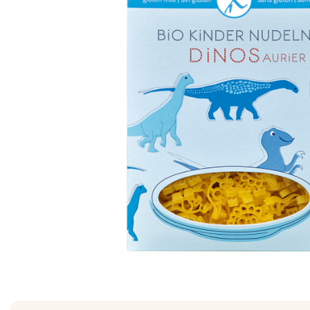
Creme tartinabile
Condimente turcesti
Ghimbir murat la borcan
Alge Nori
Supa miso