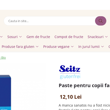
Sosuri
Gem de fructe
Compot de fructe
Snacksuri
Produse fara gluten
Produse vegane
In jurul lumii
z Bio
Paste pentru copii fa
12,10 Lei
A manca sanatos nu a fost nicio