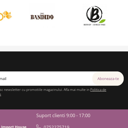
c newsletter cu promotiile magazinului. Afla mai multe in
Politica de
e
Suport clienti
9:00 - 17:00
o Import House
0752275719