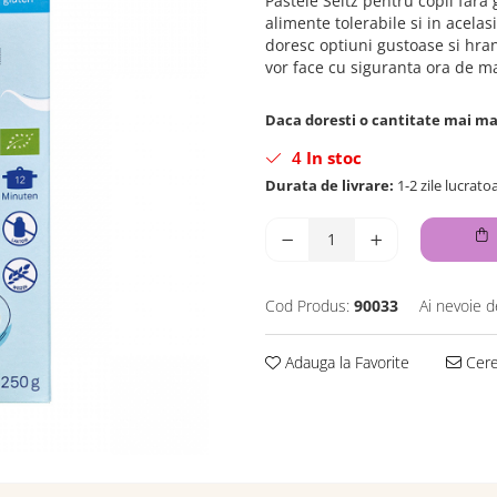
Pastele Seitz pentru copii fara
alimente tolerabile si in acela
doresc optiuni gustoase si hran
vor face cu siguranta ora de ma
Daca doresti o cantitate mai m
4
In stoc
Durata de livrare:
1-2 zile lucrato
Cod Produs:
90033
Ai nevoie d
Adauga la Favorite
Cere 