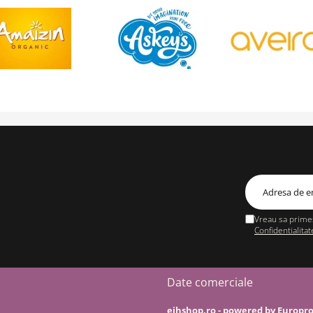
Vreau sa primes
Confidentialitat
Date comerciale
eihshop.ro - powered by Europr