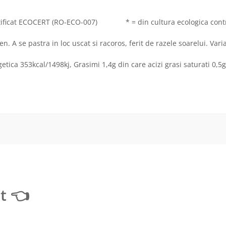
ertificat ECOCERT (RO-ECO-007) * = din cultura ecologica contr
n. A se pastra in loc uscat si racoros, ferit de razele soarelui. Var
etica 353kcal/1498kj, Grasimi 1,4g din care acizi grasi saturati 0,5g
t 👈