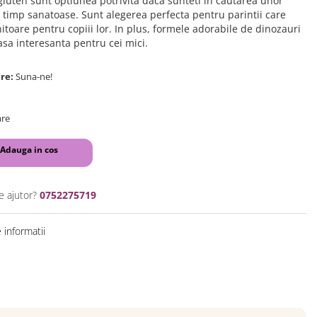
 gluten sunt optiunea potrivita daca sunteti in cautarea unor
si timp sanatoase. Sunt alegerea perfecta pentru parintii care
itoare pentru copiii lor. In plus, formele adorabile de dinozauri
sa interesanta pentru cei mici.
are:
Suna-ne!
are
Adauga in cos
e ajutor?
0752275719
informatii