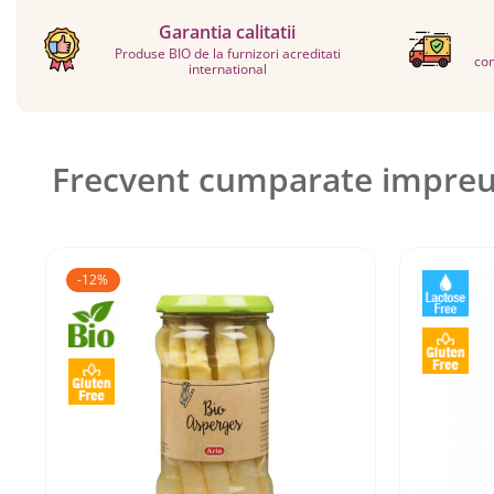
Garantia calitatii
Produse BIO de la furnizori acreditati
com
international
Frecvent cumparate impre
-12%