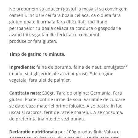
Ne propunem sa aducem gustul la masa si sa convingem
oamenii, inclusiv cei fara boala celiaca, ca o dieta fara
gluten poate fi urmata fara dificultati, facilitand
persoanelor cu boala celiaca sa conduca o gospodarie
avand intreaga familie fericita cu consumul
produselor fara gluten.
Timp de gatire: 10 minute.
Ingrediente:
faina de porumb, faina de naut, emulgator*
(mono- si digliceride ale acizilor grasi). *de origine
vegetala, fara ulei de palmier.
Cantitate neta:
500gr. Tara de origine: Germania. Fara
gluten. Poate contine urme de soia. Variatiile de culoare
se datoreaza materiei prime folosite. A se pastra in loc
uscat si racoros, ferit de razele soarelui. A se consuma,
de preferinta inainte de: vezi punga.
Declaratie nutritionala
per 100g produs finit: Valoare