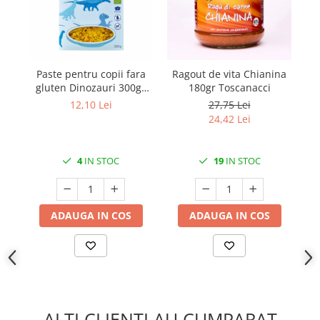
Paste pentru copii fara
Ragout de vita Chianina
Ce
gluten Dinozauri 300gr
180gr Toscanacci
v
Seitz Bio
12,10 Lei
27,75 Lei
24,42 Lei
4
IN STOC
19
IN STOC
ADAUGA IN COS
ADAUGA IN COS
ALTI CLIENTI AU CUMPARAT