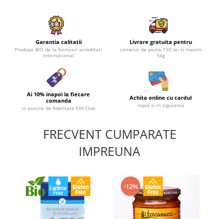
Garantia calitatii
Livrare gratuita pentru
Produse BIO de la furnizori acreditati
comenzi de peste 150 lei si maxim
international
5kg
Ai 10% inapoi la fiecare
Achita online cu cardul
comanda
rapid si in siguranta
in puncte de fidelitate EIH Club
FRECVENT CUMPARATE
IMPREUNA
-12%