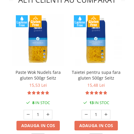
Paste Wok Nudels fara
Taietei pentru supa fara
Pa
gluten 500gr Seitz
gluten 500gr Seitz
15,53 Lei
15,48 Lei
8
IN STOC
13
IN STOC
ADAUGA IN COS
ADAUGA IN COS