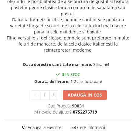
oferindu-le posibilitatea de a se bucura de gustul si textura
pastelor penne clasice fara a compromite sanatatea sau
gustul.
Datorita formei specifice, pennele sunt ideale pentru o
varietate larga de sosuri, de la cele cu texturi mai usoare
pana la cele mai dense si bogate.
Fiind versatile si delicioase, pennele sunt preferate in multe
feluri de mancare, de la cele clasice italienesti la
reinterpretari moderne.
Daca doresti o cantitate mai mare:
Suna-ne!
5
IN STOC
Durata de livrare:
1-2 zile lucratoare
ADAUGA IN COS
Cod Produs:
90031
Ai nevoie de ajutor?
0752275719
Adauga la Favorite
Cere informatii