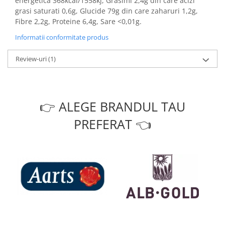
energetica 368kcal/1558kj, Grasimi 2,4g din care acizi
grasi saturati 0,6g, Glucide 79g din care zaharuri 1,2g,
Fibre 2,2g, Proteine 6,4g, Sare <0,01g.
Informatii conformitate produs
Review-uri
(1)
👉 ALEGE BRANDUL TAU
PREFERAT 👈