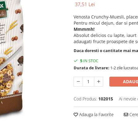
37,51 Lei
Venosta Crunchy-Muesli, placere
Pentru micul dejun, dar si pent
Mmmmh!
Absolut delicios cu lapte, iaur
adaugati fructe proaspete de s
Daca doresti o cantitate mai m
5
IN STOC
Durata de livrare:
1-2 zile lucrato
ADAUG
Cod Produs:
102015
Ai nevoie 
Adauga la Favorite
Cere 