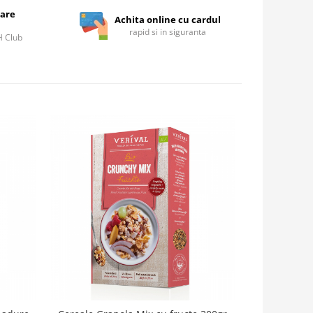
care
Achita online cu cardul
rapid si in siguranta
IH Club
-50%