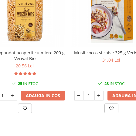
xpandat acoperit cu miere 200 g
Musli cocos si caise 325 g Veri
Verival Bio
31,04 Lei
20,56 Lei
25
IN STOC
28
IN STOC
ADAUGA IN COS
ADAUGA IN