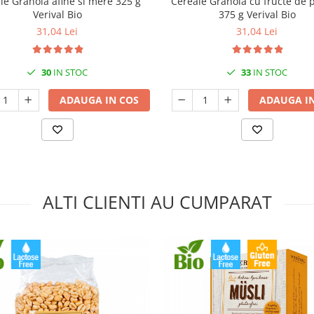
le Granola afine si mere 325 g
Cereale Granola cu fructe de 
Verival Bio
375 g Verival Bio
31,04 Lei
31,04 Lei
30
IN STOC
33
IN STOC
ADAUGA IN COS
ADAUGA IN
ALTI CLIENTI AU CUMPARAT