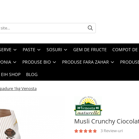
SERVE
PASTE
SOSURI
GEM DE FRUCTE
COMPOT DE 
PONIA
PRODUSE BIO
PRODUSE FARA ZAHAR
PRODUSE
 EIH SHOP
BLOG
 padure 1kg Venosta
Musli Crunchy Ciocola
3 Review-uri