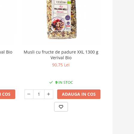
val Bio
Musli cu fructe de padure XXL 1300 g
Musli cocos s
Verival Bio
90,75 Lei
9
IN STOC
 COS
ADAUGA IN COS