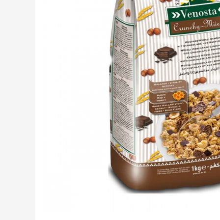
Creme tartinabile
Condimente turcesti
Ghimbir murat la borcan
Alge Nori
Supa miso