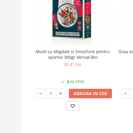
Musli cu Migdale si Smochine pentru
Grau e
sportivi 300gr Verival Bio
35,41 Lei
5
IN STOC
ADAUGA IN COS