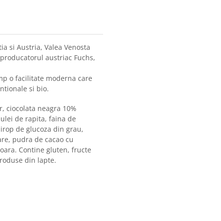
etia si Austria, Valea Venosta
producatorul austriac Fuchs,
mp o facilitate moderna care
ntionale si bio.
ar, ciocolata neagra 10%
ulei de rapita, faina de
irop de glucoza din grau,
sare, pudra de cacao cu
oara. Contine gluten, fructe
produse din lapte.