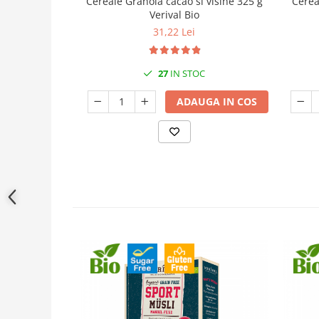
Cereale Granola cacao si visine 325 g
Cerea
Verival Bio
31,22 Lei
27
IN STOC
ADAUGA IN COS