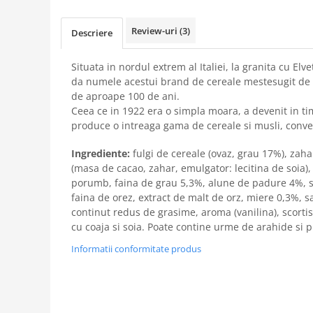
Review-uri
(3)
Descriere
Situata in nordul extrem al Italiei, la granita cu Elv
da numele acestui brand de cereale mestesugit de 
de aproape 100 de ani.
Ceea ce in 1922 era o simpla moara, a devenit in ti
produce o intreaga gama de cereale si musli, conve
Ingrediente:
fulgi de cereale (ovaz, grau 17%), zah
(masa de cacao, zahar, emulgator: lecitina de soia), 
porumb, faina de grau 5,3%, alune de padure 4%, s
faina de orez, extract de malt de orz, miere 0,3%, 
continut redus de grasime, aroma (vanilina), scortis
cu coaja si soia. Poate contine urme de arahide si 
Informatii conformitate produs