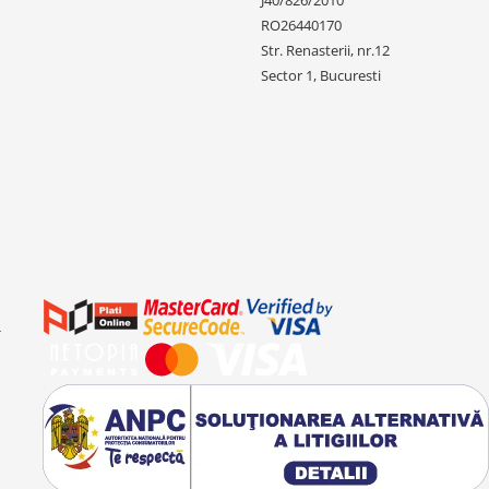
J40/826/2010
RO26440170
Str. Renasterii, nr.12
Sector 1, Bucuresti
-