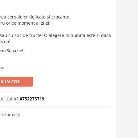
a cerealelor delicate si crocante.
ru orice moment al zilei!
t sau cu suc de fructe! O alegere minunata este si daca
ezon!
are:
Suna-ne!
are
A IN COS
de ajutor?
0752275719
informatii