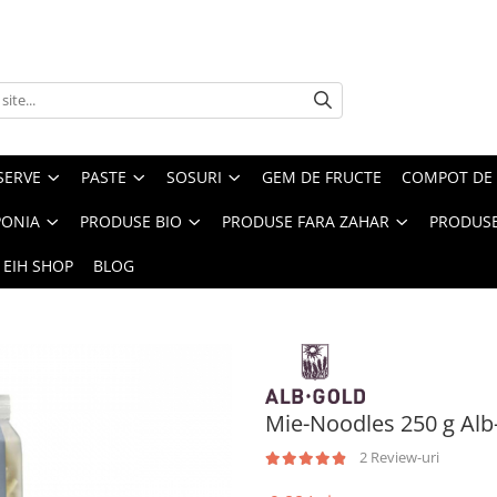
SERVE
PASTE
SOSURI
GEM DE FRUCTE
COMPOT DE 
PONIA
PRODUSE BIO
PRODUSE FARA ZAHAR
PRODUSE
 EIH SHOP
BLOG
Mie-Noodles 250 g Alb
2 Review-uri