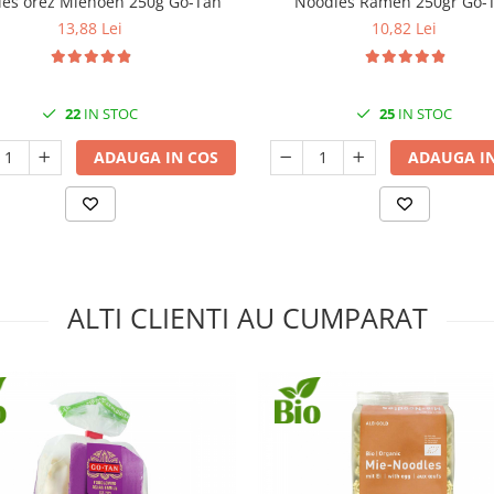
es orez Miehoen 250g Go-Tan
Noodles Ramen 250gr Go-
13,88 Lei
10,82 Lei
22
IN STOC
25
IN STOC
ADAUGA IN COS
ADAUGA IN
ALTI CLIENTI AU CUMPARAT