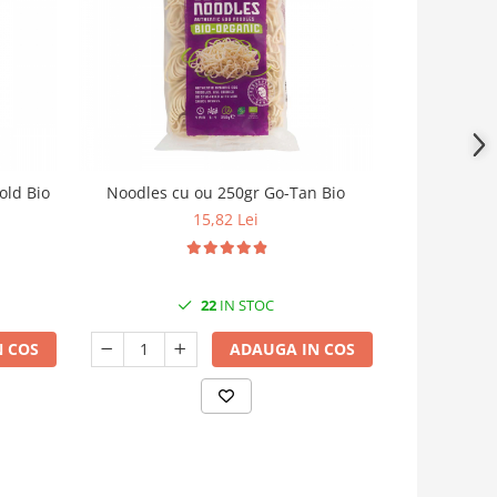
old Bio
Noodles cu ou 250gr Go-Tan Bio
Paste pe
Dinoza
15,82 Lei
22
IN STOC
 COS
ADAUGA IN COS