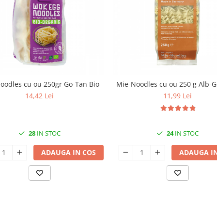
oodles cu ou 250gr Go-Tan Bio
Mie-Noodles cu ou 250 g Alb-G
14,42 Lei
11,99 Lei
28
IN STOC
24
IN STOC
ADAUGA IN COS
ADAUGA IN