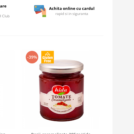
care
Achita online cu cardul
rapid si in siguranta
IH Club
-39%