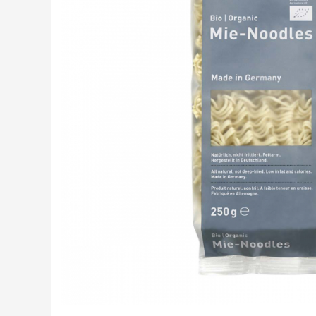
Creme tartinabile
Condimente turcesti
Ghimbir murat la borcan
Alge Nori
Supa miso