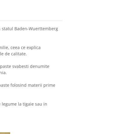
in statul Baden-Wuerttemberg
milie, ceea ce explica
e de calitate.
 paste svabesti denumite
nia.
aste folosind materii prime
e legume la tigaie sau in