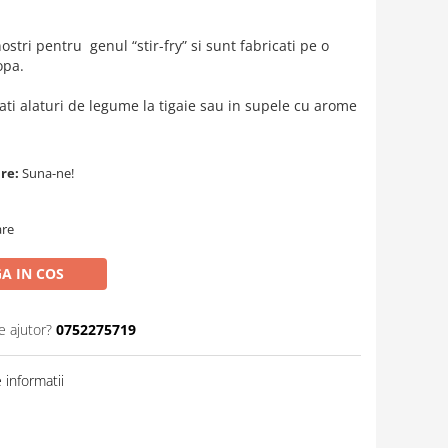
ostri pentru genul “stir-fry” si sunt fabricati pe o
ropa.
ati alaturi de legume la tigaie sau in supele cu arome
are:
Suna-ne!
are
A IN COS
e ajutor?
0752275719
informatii