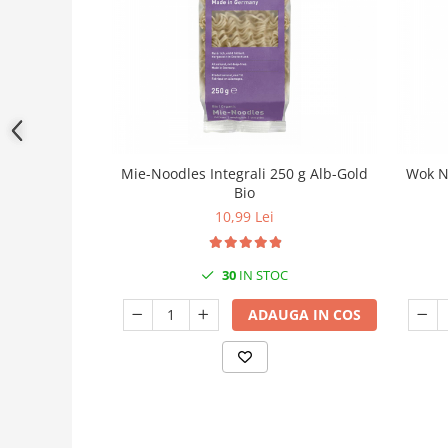
Mie-Noodles Integrali 250 g Alb-Gold
Wok N
Bio
10,99 Lei
30
IN STOC
ADAUGA IN COS