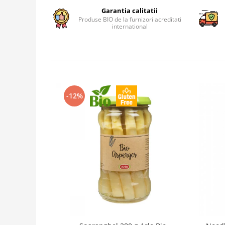
Garantia calitatii
Produse BIO de la furnizori acreditati
international
-12%