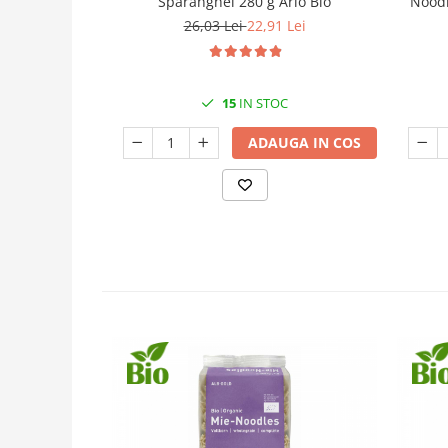
Sparanghel 280 g Arlo Bio
Noodl
26,03 Lei
22,91 Lei
15
IN STOC
ADAUGA IN COS