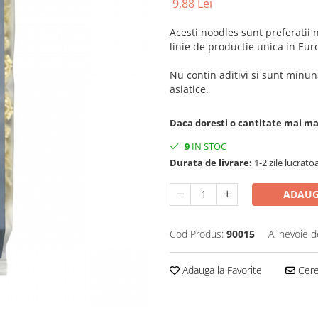
9,88 Lei
Acesti noodles sunt preferatii n
linie de productie unica in Eu
Nu contin aditivi si sunt minun
asiatice.
Daca doresti o cantitate mai m
9
IN STOC
Durata de livrare:
1-2 zile lucrato
ADAUG
Cod Produs:
90015
Ai nevoie d
Adauga la Favorite
Cere 