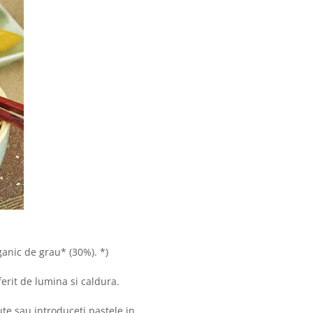
ganic de grau* (30%). *)
ferit de lumina si caldura.
te sau introduceti pastele in