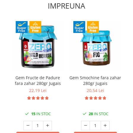
IMPREUNA
Gem Fructe de Padure
Gem Smochine fara zahar
G
fara zahar 280gr Jugais
280gr Jugais
22,19 Lei
20,54 Lei
15
IN STOC
28
IN STOC