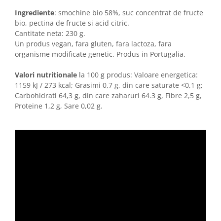
Ingrediente
: smochine bio 58%, suc concentrat de fructe
bio, pectina de fructe si acid citric.
Cantitate neta: 230 g.
Un produs vegan, fara gluten, fara lactoza, fara
organisme modificate genetic. Produs in Portugalia.
Valori nutritionale
la 100 g produs: Valoare energetica:
1159 kJ / 273 kcal; Grasimi 0,7 g, din care saturate <0,1 g;
Carbohidrati 64,3 g, din care zaharuri 64.3 g, Fibre 2,5 g,
Proteine 1,2 g, Sare 0,02 g.