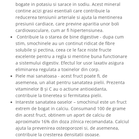
bogate in potasiu si sarace in sodiu. Acest mineral
contine acizi grasi esentiali care contribuie la
reducerea tensiunii arteriale si ajuta la mentinerea
presiunii cardiace, care previne aparitia unor boli
cardiovasculare, cum ar fi hipertensiunea.
Contribuie la o starea de bine digestive - dupa cum
stim, smochinele au un continut ridicat de fibre
solubile și pectina, ceea ce le face niste fructe
excelente pentru a regla si mentine buna functionare
a sistemului digestiv. Efectul lor usor laxativ asigura
eliminarea regulata a toxinelor din corp.
Piele mai sanatoasa - acest fruct poate fi, de
asemenea, un aliat pentru sanatatea pielii. Prezenta
vitaminelor B și C au o actiune antioxidanta,
contribuie la tineretea si fermitatea pielii.
Intareste sanatatea oaselor – smochinul este un fruct
extrem de bogat in calciu. Consumand 100 de grame
din acest fruct, obtinem un aport de calciu de
aproximativ 16% din doza zilnica recomandata. Calciul
ajuta la prevenirea osteoporozei si, de asemenea,
contribuie la cresterea densitatii osoase.