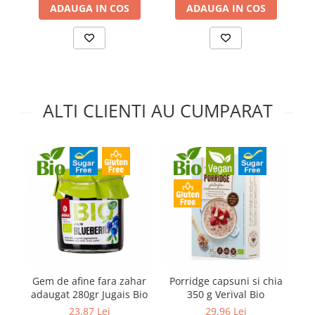
ADAUGA IN COS
ADAUGA IN COS
ALTI CLIENTI AU CUMPARAT
Gem de afine fara zahar
Porridge capsuni si chia
P
adaugat 280gr Jugais Bio
350 g Verival Bio
23,87 Lei
29,96 Lei