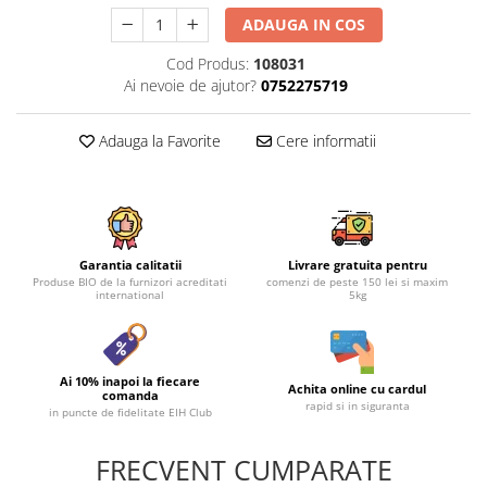
ADAUGA IN COS
Cod Produs:
108031
Ai nevoie de ajutor?
0752275719
Adauga la Favorite
Cere informatii
Garantia calitatii
Livrare gratuita pentru
Produse BIO de la furnizori acreditati
comenzi de peste 150 lei si maxim
international
5kg
Ai 10% inapoi la fiecare
Achita online cu cardul
comanda
rapid si in siguranta
in puncte de fidelitate EIH Club
FRECVENT CUMPARATE