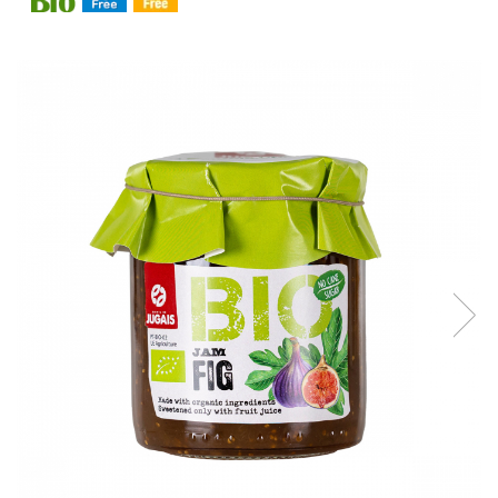
Creme tartinabile
Condimente turcesti
Ghimbir murat la borcan
Alge Nori
Supa miso