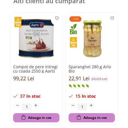
Alti clienti au cumparat
-12%
Compot de pere intregi
Sparanghel 280 g Arlo
Co
cu coada 2550 g Aarts
Bio
g 
99,22 Lei
22,91 Lei
2
26,03 Lei
37
In stoc
15
In stoc
Adauga in cos
Adauga in cos