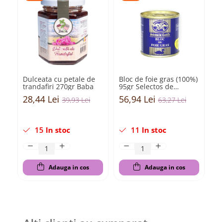
Dulceata cu petale de
Bloc de foie gras (100%)
Mo
trandafiri 270gr Baba
95gr Selectos de
si
Castilla
gr
28,44 Lei
56,94 Lei
2
39,93 Lei
63,27 Lei
Ca
15
In stoc
11
In stoc
Adauga in cos
Adauga in cos