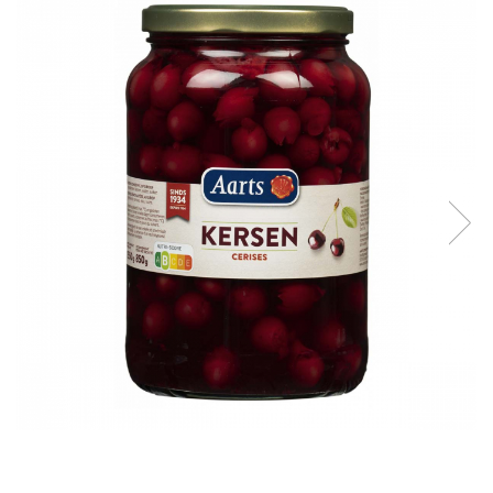
Creme tartinabile
Condimente turcesti
Ghimbir murat la borcan
Alge Nori
Supa miso