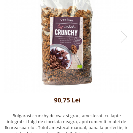
Creme tartinabile
Condimente turcesti
Ghimbir murat la borcan
Alge Nori
Supa miso
90,75 Lei
Bulgarasi crunchy de ovaz si grau, amestecati cu lapte
integral si fulgi de ciocolata neagra, apoi rumeniti in ulei de
floarea soarelui. Totul amestecat manual, pana la perfectie, in