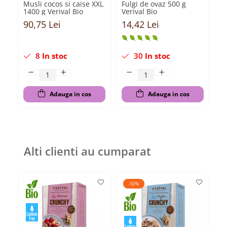
Musli cocos si caise XXL
Fulgi de ovaz 500 g
Ro
1400 g Verival Bio
Verival Bio
m
ta
90,75 Lei
14,42 Lei
5
8
In stoc
30
In stoc
Adauga in cos
Adauga in cos
Alti clienti au cumparat
-50%