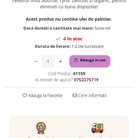
celebrul tinut austriac Tyrol. Delicios si organic, pentru
dimineti cu buna dispozitie!
Acest produs nu contine ulei de palmier.
Daca doresti o cantitate mai mare:
Suna-ne!
4
In stoc
Durata de livrare:
1-2 zile lucratoare
Adauga in cos
Cod Produs:
41159
Ai nevoie de ajutor?
0752275719
Adauga la Favorite
Cere informatii