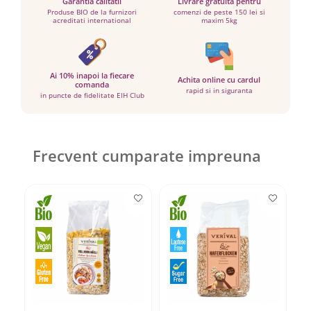
Garantia calitatii
Livrare gratuita pentru
Produse BIO de la furnizori
comenzi de peste 150 lei si
acreditati international
maxim 5kg
Ai 10% inapoi la fiecare
Achita online cu cardul
comanda
rapid si in siguranta
in puncte de fidelitate EIH Club
Frecvent cumparate impreuna