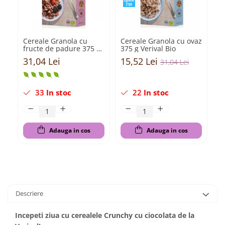
Cereale Granola cu
Cereale Granola cu ovaz
C
fructe de padure 375 g
375 g Verival Bio
f
Verival Bio
14
31,04 Lei
15,52 Lei
9
31,04 Lei
33
In stoc
22
In stoc
Adauga in cos
Adauga in cos
Descriere
Incepeti ziua cu cerealele Crunchy cu ciocolata de la