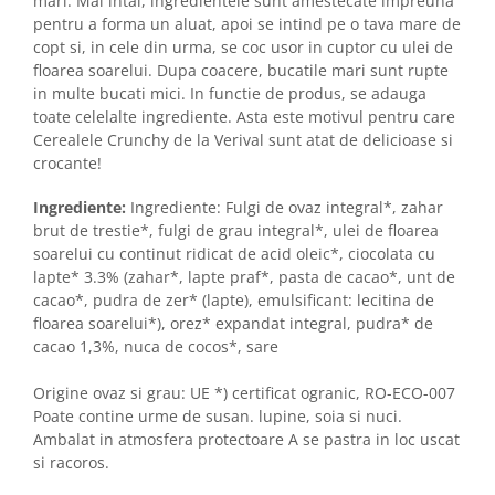
mari. Mai intai, ingredientele sunt amestecate impreuna
pentru a forma un aluat, apoi se intind pe o tava mare de
copt si, in cele din urma, se coc usor in cuptor cu ulei de
floarea soarelui. Dupa coacere, bucatile mari sunt rupte
in multe bucati mici. In functie de produs, se adauga
toate celelalte ingrediente. Asta este motivul pentru care
Cerealele Crunchy de la Verival sunt atat de delicioase si
crocante!
Ingrediente:
Ingrediente: Fulgi de ovaz integral*, zahar
brut de trestie*, fulgi de grau integral*, ulei de floarea
soarelui cu continut ridicat de acid oleic*, ciocolata cu
lapte* 3.3% (zahar*, lapte praf*, pasta de cacao*, unt de
cacao*, pudra de zer* (lapte), emulsificant: lecitina de
floarea soarelui*), orez* expandat integral, pudra* de
cacao 1,3%, nuca de cocos*, sare
Origine ovaz si grau: UE *) certificat ogranic, RO-ECO-007
Poate contine urme de susan. lupine, soia si nuci.
Ambalat in atmosfera protectoare A se pastra in loc uscat
si racoros.