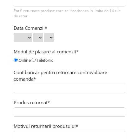
Pot fi returnate produse care se incadreaza in limita de 14 zile
de retur
Data Comenzii*
Modul de plasare al comenzii*
Online
Telefonic
Cont bancar pentru returnare contravaloare
comanda*
Produs returnat*
Motivul returnarii produsului*