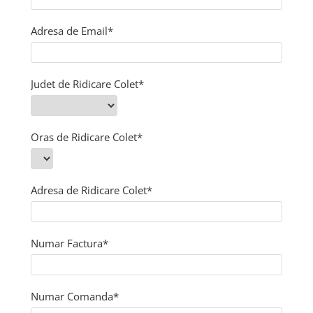
Creme tartinabile
Condimente turcesti
Adresa de Email*
Ghimbir murat la borcan
Alge Nori
Judet de Ridicare Colet*
Supa miso
Oras de Ridicare Colet*
Adresa de Ridicare Colet*
Numar Factura*
Numar Comanda*