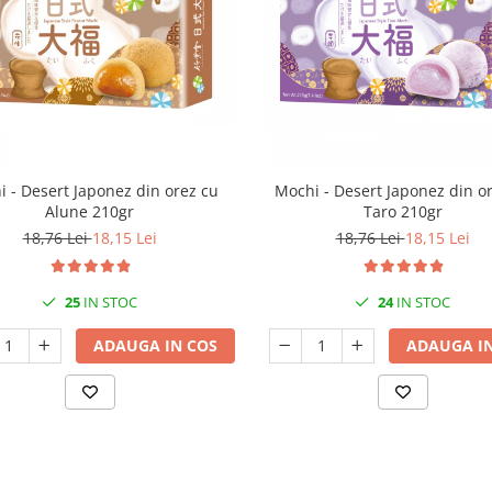
 - Desert Japonez din orez cu
Mochi - Desert Japonez din o
Alune 210gr
Taro 210gr
18,76 Lei
18,15 Lei
18,76 Lei
18,15 Lei
25
IN STOC
24
IN STOC
ADAUGA IN COS
ADAUGA IN