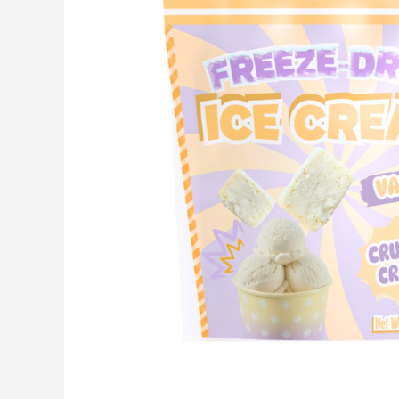
Creme tartinabile
Condimente turcesti
Ghimbir murat la borcan
Alge Nori
Supa miso