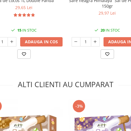
a de cocos 1L Double Panda
Sare neagra Himalaya “Sal de P
150gr
29,65 Lei
29,97 Lei
15
IN STOC
20
IN STOC
ADAUGA IN COS
ADAUGA IN
ALTI CLIENTI AU CUMPARAT
-3%