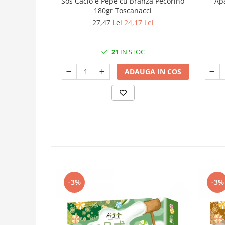
Sos Cacio e Pepe cu branza Pecorino
Ap
180gr Toscanacci
27,47 Lei
24,17 Lei
21
IN STOC
ADAUGA IN COS
-3%
-3%