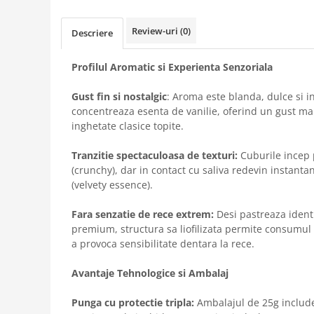
Review-uri
(0)
Descriere
Profilul Aromatic si Experienta Senzoriala
Gust fin si nostalgic
: Aroma este blanda, dulce si i
concentreaza esenta de vanilie, oferind un gust mai 
inghetate clasice topite.
Tranzitie spectaculoasa de texturi:
Cuburile incep p
(crunchy), dar in contact cu saliva redevin instanta
(velvety essence).
Fara senzatie de rece extrem:
Desi pastreaza ident
premium, structura sa liofilizata permite consumul
a provoca sensibilitate dentara la rece.
Avantaje Tehnologice si Ambalaj
Punga cu protectie tripla:
Ambalajul de 25g include 