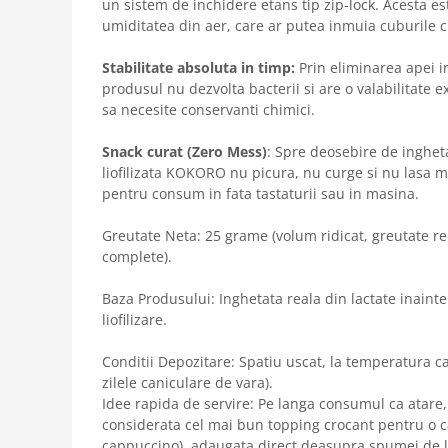
un sistem de inchidere etans tip zip-lock. Acesta es
umiditatea din aer, care ar putea inmuia cuburile c
Stabilitate absoluta in timp:
Prin eliminarea apei i
produsul nu dezvolta bacterii si are o valabilitate e
sa necesite conservanti chimici.
Snack curat (Zero Mess)
: Spre deosebire de inghet
liofilizata KOKORO nu picura, nu curge si nu lasa mai
pentru consum in fata tastaturii sau in masina.
Greutate Neta: 25 grame (volum ridicat, greutate re
complete).
Baza Produsului: Inghetata reala din lactate inaint
liofilizare.
Conditii Depozitare: Spatiu uscat, la temperatura ca
zilele caniculare de vara).
Idee rapida de servire: Pe langa consumul ca atare, 
considerata cel mai bun topping crocant pentru o c
cappuccino), adaugata direct deasupra spumei de l