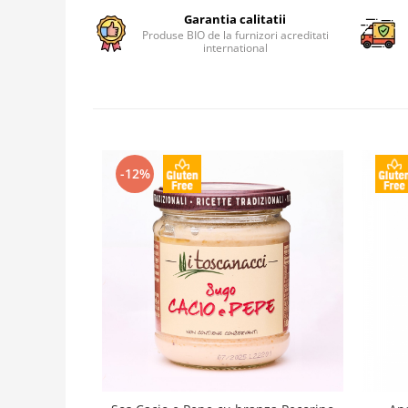
Garantia calitatii
Produse BIO de la furnizori acreditati
international
-12%