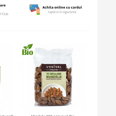
care
Achita online cu cardul
rapid si in siguranta
IH Club
-9%