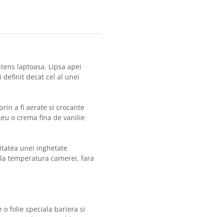
ntens laptoasa. Lipsa apei
definit decat cel al unei
rin a fi aerate si crocante
neu o crema fina de vanilie
itatea unei inghetate
 la temperatura camerei, fara
o folie speciala bariera si