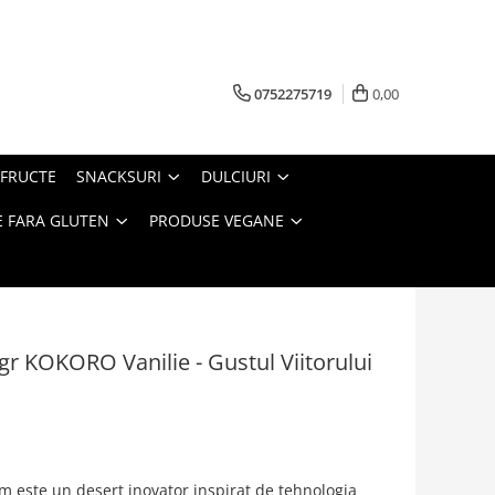
0752275719
0,00
FRUCTE
SNACKSURI
DULCIURI
 FARA GLUTEN
PRODUSE VEGANE
5gr KOKORO Vanilie - Gustul Viitorului
 este un desert inovator inspirat de tehnologia