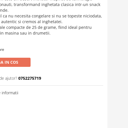
ronauti, transformand inghetata clasica intr-un snack
unde.
 ca nu necesita congelare si nu se topeste niciodata,
 autentic si cremos al inghetatei.
ale compacte de 25 de grame, fiind ideal pentru
, in masina sau in drumetii.
are
A IN COS
de ajutor?
0752275719
informatii