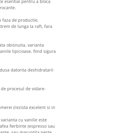
te esential pentru a bloca
rocante.
n faza de productie,
xtrem de lunga la raft, fara
ata obisnuita, varianta
nile lipicioase, fiind sigura
dusa datorita deshidratarii
e de procesul de vidare-
merei (rezista excelent si in
varianta cu vanilie este
afea fierbinte (espresso sau
apte, sau maruntita peste