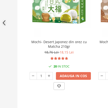
Mochi- Desert Japonez din orez cu
Mochi
Matcha 210gr
18,76 Lei
18,15 Lei
20
IN STOC
ADAUGA IN COS