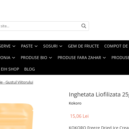
SERVE
PASTE
SOSURI
GEM DE FRUCTE
COMPOT DE 
PONIA
PRODUSE BIO
PRODUSE FARA ZAHAR
PRODUSE
 EIH SHOP
BLOG
 - Gustul Viitorului
Inghetata Liofilizata 2
Kokoro
15,06 Lei
KOKORO Freeze Dried Ice Cream