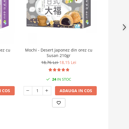
rez cu
Mochi - Desert Japonez din orez cu
Inghetata 
Susan 210gr
Matcha
18,76 Lei
18,15 Lei
24
IN STOC
 COS
ADAUGA IN COS