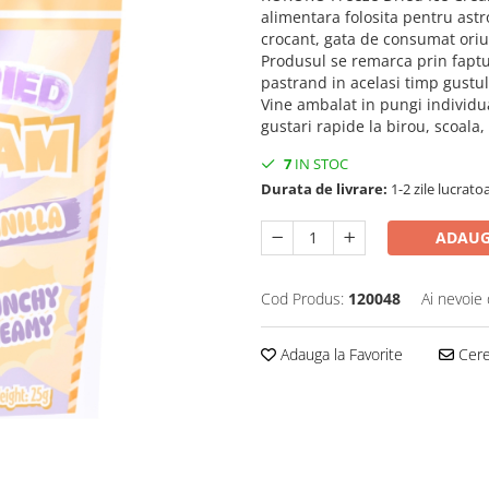
alimentara folosita pentru ast
crocant, gata de consumat ori
Produsul se remarca prin faptul
pastrand in acelasi timp gustul
Vine ambalat in pungi individu
gustari rapide la birou, scoala
7
IN STOC
Durata de livrare:
1-2 zile lucrato
ADAUG
Cod Produs:
120048
Ai nevoie 
Adauga la Favorite
Cere 