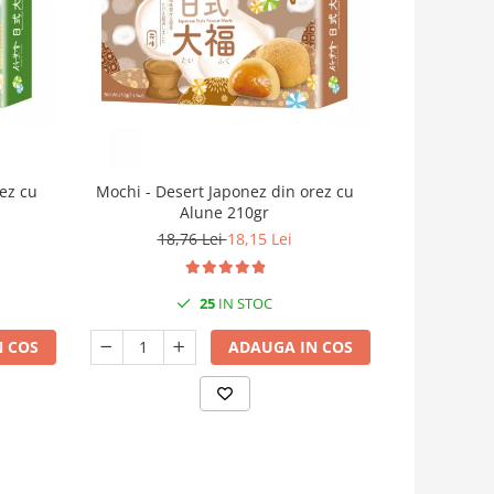
ez cu
Mochi - Desert Japonez din orez cu
Mochi - Des
Alune 210gr
18,76 Lei
18,15 Lei
18
25
IN STOC
 COS
ADAUGA IN COS