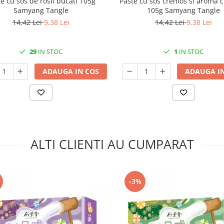
e cu sos de rosii bucati 105g
Paste cu sos cremos si aroma c
Samyang Tangle
105g Samyang Tangle
14,42 Lei
9,38 Lei
14,42 Lei
9,38 Lei
29
IN STOC
1
IN STOC
ADAUGA IN COS
ADAUGA IN
ALTI CLIENTI AU CUMPARAT
-3%