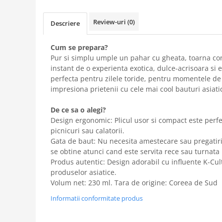
Review-uri
(0)
Descriere
Cum se prepara?
Pur si simplu umple un pahar cu gheata, toarna cont
instant de o experienta exotica, dulce-acrisoara si 
perfecta pentru zilele toride, pentru momentele de 
impresiona prietenii cu cele mai cool bauturi asiati
De ce sa o alegi?
Design ergonomic: Plicul usor si compact este perfe
picnicuri sau calatorii.
Gata de baut: Nu necesita amestecare sau pregatir
se obtine atunci cand este servita rece sau turnata
Produs autentic: Design adorabil cu influente K-Cult
produselor asiatice.
Volum net: 230 ml. Tara de origine: Coreea de Sud
Informatii conformitate produs