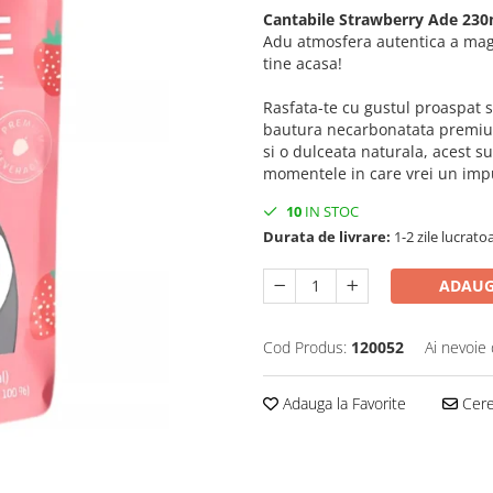
Cantabile Strawberry Ade 230m
Adu atmosfera autentica a maga
tine acasa!
Rasfata-te cu gustul proaspat s
bautura necarbonatata premium
si o dulceata naturala, acest s
momentele in care vrei un impu
10
IN STOC
Durata de livrare:
1-2 zile lucrato
ADAUG
Cod Produs:
120052
Ai nevoie 
Adauga la Favorite
Cere 