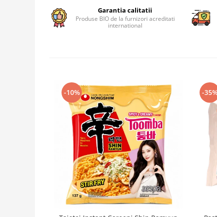
Garantia calitatii
Produse BIO de la furnizori acreditati
international
-10%
-35