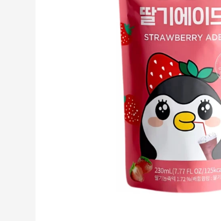
Creme tartinabile
Condimente turcesti
Ghimbir murat la borcan
Alge Nori
Supa miso