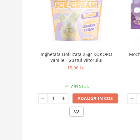
Inghetata Liofilizata 25gr KOKORO
Mochi
Vanilie - Gustul Viitorului
15,06 Lei
7
IN STOC
ADAUGA IN COS