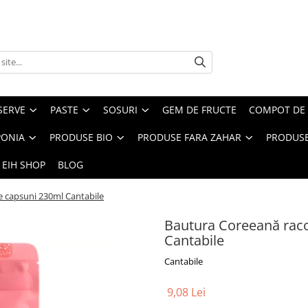
SERVE
PASTE
SOSURI
GEM DE FRUCTE
COMPOT DE 
PONIA
PRODUSE BIO
PRODUSE FARA ZAHAR
PRODUSE
 EIH SHOP
BLOG
e capsuni 230ml Cantabile
Bautura Coreeană raco
Cantabile
Cantabile
9,08 Lei