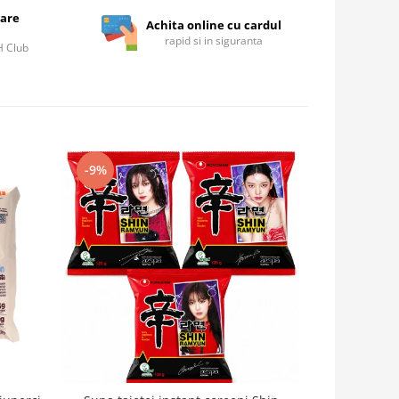
care
Achita online cu cardul
rapid si in siguranta
IH Club
-9%
-50%