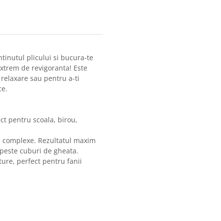
inutul plicului si bucura-te
extrem de revigoranta! Este
relaxare sau pentru a-ti
ce.
ct pentru scoala, birou,
i complexe. Rezultatul maxim
 peste cuburi de gheata.
ure, perfect pentru fanii