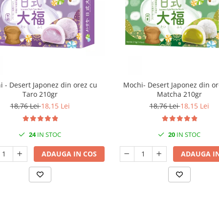
 - Desert Japonez din orez cu
Mochi- Desert Japonez din or
Taro 210gr
Matcha 210gr
18,76 Lei
18,15 Lei
18,76 Lei
18,15 Lei
24
IN STOC
20
IN STOC
ADAUGA IN COS
ADAUGA IN