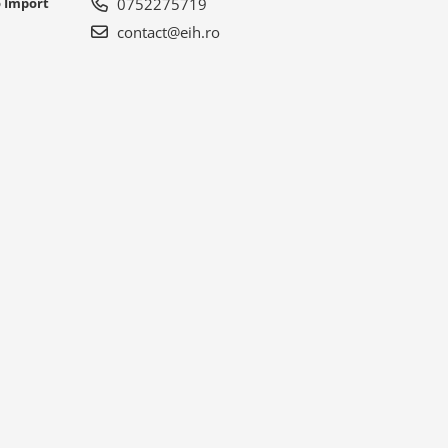
o Import
0752275719
contact@eih.ro