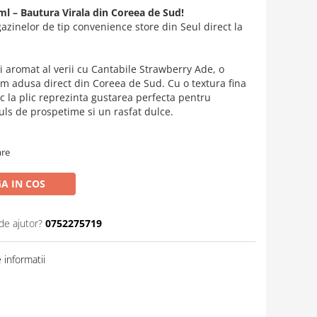
l – Bautura Virala din Coreea de Sud!
zinelor de tip convenience store din Seul direct la
i aromat al verii cu Cantabile Strawberry Ade, o
 adusa direct din Coreea de Sud. Cu o textura fina
uc la plic reprezinta gustarea perfecta pentru
ls de prospetime si un rasfat dulce.
are
A IN COS
de ajutor?
0752275719
informatii