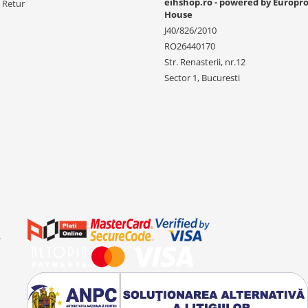
eihshop.ro - powered by Europr
e Retur
House
J40/826/2010
RO26440170
Str. Renasterii, nr.12
Sector 1, Bucuresti
-