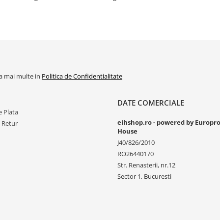
la mai multe in
Politica de Confidentialitate
DATE COMERCIALE
 Plata
eihshop.ro - powered by Europr
e Retur
House
J40/826/2010
RO26440170
Str. Renasterii, nr.12
Sector 1, Bucuresti