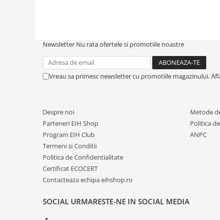
Creme tartinabile
Condimente turcesti
Ghimbir murat la borcan
Newsletter
Nu rata ofertele si promotiile noastre
Alge Nori
Supa miso
Vreau sa primesc newsletter cu promotiile magazinului. Af
Despre noi
Metode de
Parteneri EIH Shop
Politica d
Program EIH Club
ANPC
Termeni si Conditii
Politica de Confidentialitate
Certificat ECOCERT
Contacteaza echipa eihshop.ro
SOCIAL
URMARESTE-NE IN SOCIAL MEDIA