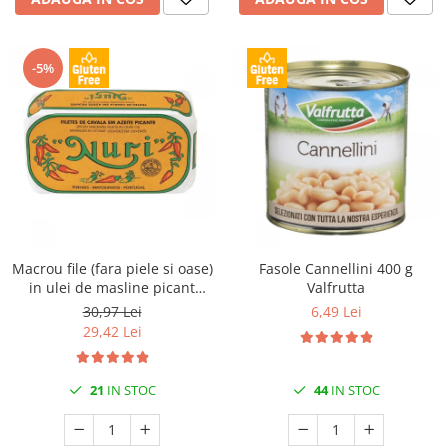
-5%
Macrou file (fara piele si oase)
Fasole Cannellini 400 g
in ulei de masline picant
Valfrutta
125gr Nuri
30,97 Lei
6,49 Lei
29,42 Lei
21
IN STOC
44
IN STOC