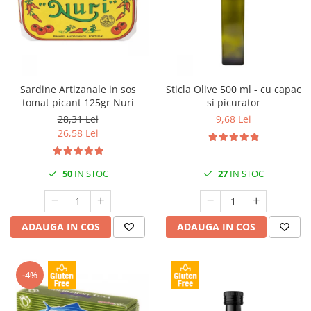
Sardine Artizanale in sos
Sticla Olive 500 ml - cu capac
tomat picant 125gr Nuri
si picurator
28,31 Lei
9,68 Lei
26,58 Lei
50
IN STOC
27
IN STOC
ADAUGA IN COS
ADAUGA IN COS
-4%