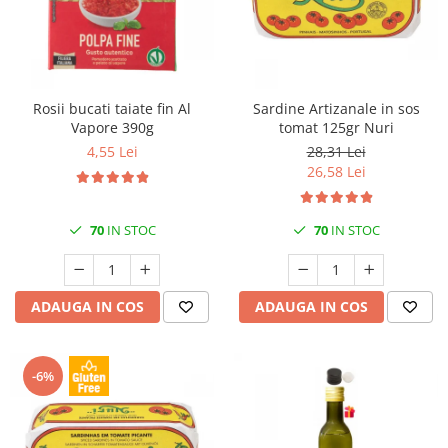
Rosii bucati taiate fin Al
Sardine Artizanale in sos
Vapore 390g
tomat 125gr Nuri
4,55 Lei
28,31 Lei
26,58 Lei
70
IN STOC
70
IN STOC
ADAUGA IN COS
ADAUGA IN COS
-6%