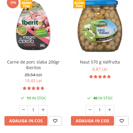
-5%
Carne de porc slaba 200gr
Naut 570 g Valfrutta
Iberitos
8,87 Lei
20,54 Lei
19,43 Lei
11
IN STOC
40
IN STOC
ADAUGA IN COS
ADAUGA IN COS