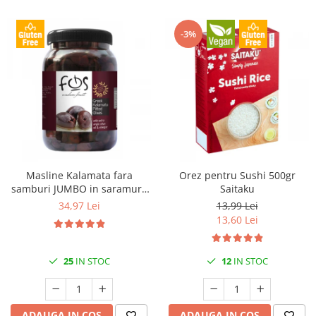
-3%
Masline Kalamata fara
Orez pentru Sushi 500gr
samburi JUMBO in saramura
Saitaku
1kg FOS
34,97 Lei
13,99 Lei
13,60 Lei
25
IN STOC
12
IN STOC
ADAUGA IN COS
ADAUGA IN COS