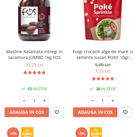
Masline Kalamata intregi in
Fulgi crocanti alge de mare si
saramura JUMBO 1kg FOS
seminte susan POKE 10gr
Saitaku
33,29 Lei
5,00 Lei
3,25 Lei
12
IN STOC
26
IN STOC
ADAUGA IN COS
ADAUGA IN COS
-5%
-5%