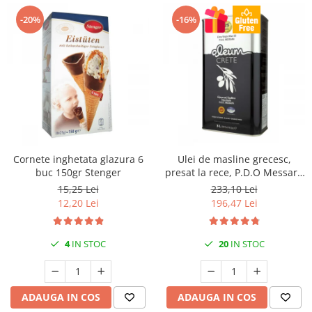
-20%
-16%
Cornete inghetata glazura 6
Ulei de masline grecesc,
buc 150gr Stenger
presat la rece, P.D.O Messara
3L Kidonakis
15,25 Lei
233,10 Lei
12,20 Lei
196,47 Lei
4
IN STOC
20
IN STOC
ADAUGA IN COS
ADAUGA IN COS