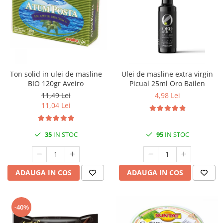
Ton solid in ulei de masline
Ulei de masline extra virgin
BIO 120gr Aveiro
Picual 25ml Oro Bailen
11,49 Lei
4,98 Lei
11,04 Lei
35
IN STOC
95
IN STOC
ADAUGA IN COS
ADAUGA IN COS
-40%