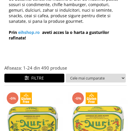
Creme tartinabile
sosuri si condimente, chifle hamburger, compoturi,
Condimente turcesti
gemuri, dulciuri, zahar si indulcitori, nuci si seminte,
snacks, ceai si cafea, produse sigure pentru diete si
Ghimbir murat la borcan
sanatate, si pana la produse gourmet.
Alge Nori
Prin
eihshop.ro
aveti acces la o harta a gusturilor
Supa miso
rafinate!
Afiseaza:
1-
24
din
490
produse
FILTRE
-6%
-6%