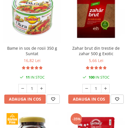
Bame in sos de rosii 350 g
Zahar brut din trestie de
Suntat
zahar 500 g Exotic
16,82 Lei
5,66 Lei
11
IN STOC
100
IN STOC
ADAUGA IN COS
ADAUGA IN COS
-35%