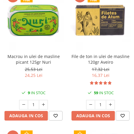
Macrou in ulei de masline
File de ton in ulei de masline
picant 125gr Nuri
120gr Aveiro
25,53 Lei
17,32 Lei
24,25 Lei
16,37 Lei
9
IN STOC
59
IN STOC
ADAUGA IN COS
ADAUGA IN COS