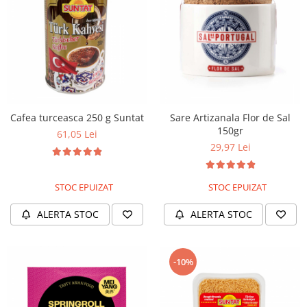
Creme tartinabile
Condimente turcesti
Ghimbir murat la borcan
Alge Nori
Supa miso
Cafea turceasca 250 g Suntat
Sare Artizanala Flor de Sal
150gr
61,05 Lei
29,97 Lei
STOC EPUIZAT
STOC EPUIZAT
ALERTA STOC
ALERTA STOC
-10%