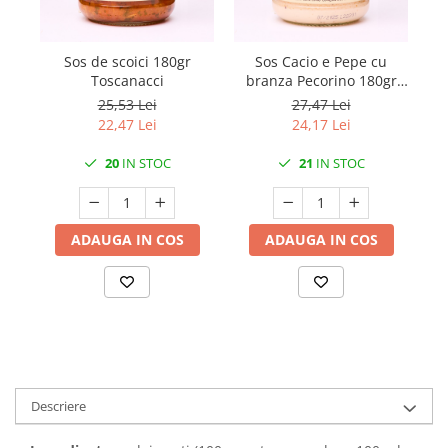
Sos de scoici 180gr
Sos Cacio e Pepe cu
Ro
Toscanacci
branza Pecorino 180gr
Toscanacci
25,53 Lei
27,47 Lei
22,47 Lei
24,17 Lei
20
IN STOC
21
IN STOC
ADAUGA IN COS
ADAUGA IN COS
Descriere