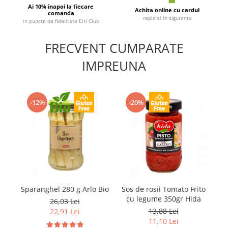
Ai 10% inapoi la fiecare
Achita online cu cardul
comanda
rapid si in siguranta
in puncte de fidelitate EIH Club
FRECVENT CUMPARATE
IMPREUNA
-12%
-20%
Sparanghel 280 g Arlo Bio
Sos de rosii Tomato Frito
Ro
cu legume 350gr Hida
26,03 Lei
13,88 Lei
22,91 Lei
11,10 Lei