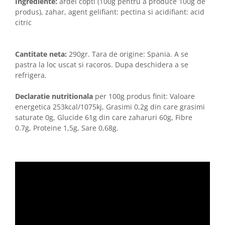
Ingrediente:
ardei copti (100g pentru a produce 100g de
produs), zahar, agent gelifiant: pectina si acidifiant: acid
citric
Cantitate neta:
290gr. Tara de origine: Spania. A se
pastra la loc uscat si racoros. Dupa deschidera a se
refrigera.
Declaratie nutritionala
per 100g produs finit: Valoare
energetica 253kcal/1075kj, Grasimi 0,2g din care grasimi
saturate 0g, Glucide 61g din care zaharuri 60g, Fibre
0.7g, Proteine 1,5g, Sare 0,68g.