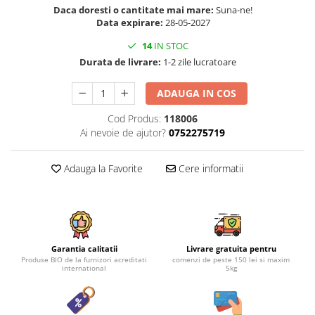
Daca doresti o cantitate mai mare:
Suna-ne!
Data expirare:
28-05-2027
14
IN STOC
Durata de livrare:
1-2 zile lucratoare
ADAUGA IN COS
Cod Produs:
118006
Ai nevoie de ajutor?
0752275719
Adauga la Favorite
Cere informatii
Garantia calitatii
Livrare gratuita pentru
Produse BIO de la furnizori acreditati
comenzi de peste 150 lei si maxim
international
5kg