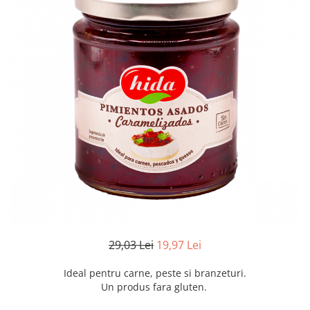
Creme tartinabile
Condimente turcesti
Ghimbir murat la borcan
Alge Nori
Supa miso
29,03 Lei
19,97 Lei
Ideal pentru carne, peste si branzeturi.
Un produs fara gluten.