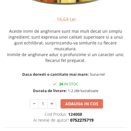
16,64 Lei
Aceste inimi de anghinare sunt mai mult decat un simplu
ingredient; sunt expresia unei calitati superioare si a unui
gust echilibrat, surprinzandu-va simturile cu fiecare
muscatura.
Inimile de anghinare aduc o profunzime si un caracter unic
fiecarui fel preparat.
Daca doresti o cantitate mai mare:
Suna-ne!
24
IN STOC
Durata de livrare:
1-2 zile lucratoare
ADAUGA IN COS
Cod Produs:
124008
Ai nevoie de ajutor?
0752275719