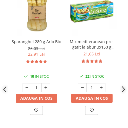
Sparanghel 280 g Arlo Bio
Mix mediteranean pre-
gatit la abur 3x150 g
26,03 Lei
Valfrutta
21,65 Lei
22,91 Lei
10
IN STOC
22
IN STOC
ADAUGA IN COS
ADAUGA IN COS