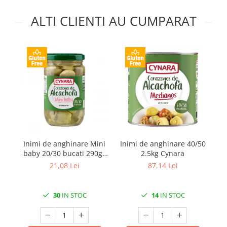
ALTI CLIENTI AU CUMPARAT
Inimi de anghinare Mini
Inimi de anghinare 40/50
I
baby 20/30 bucati 290gr
2.5kg Cynara
Cynara
21,08 Lei
87,14 Lei
30
IN STOC
14
IN STOC