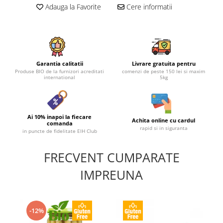
Adauga la Favorite
Cere informatii
Garantia calitatii
Livrare gratuita pentru
Produse BIO de la furnizori acreditati
comenzi de peste 150 lei si maxim
international
5kg
Ai 10% inapoi la fiecare
Achita online cu cardul
comanda
rapid si in siguranta
in puncte de fidelitate EIH Club
FRECVENT CUMPARATE
IMPREUNA
-12%