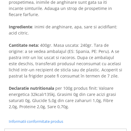
prospetimea, inimile de anghinare sunt gata sa iti
incante simturile. Adauga un strop de prospetime in
fiecare farfurie.
Ingrediente
: inimi de anghinare, apa, sare si acidifiant:
acid citric.
Cantitate neta:
400gr. Masa uscata: 240gr. Tara de
origine: a se vedea ambalajul (ES: Spania, PE: Peru). A se
pastra intr-un loc uscat si racoros. Dupa ce ambalajul
este deschis, transferati produsul neconsumat cu acelasi
lichid intr-un recipient de sticla sau de plastic. Acoperit si
pastrat la frigider poate fi consumat în termen de 7 zile.
Declaratie nutritionala
per 100g produs finit: Valoare
energetica 32kcal/135kj, Grasimi 0g din care acizi grasi
saturati 0g, Glucide 5,0g din care zaharuri 1,0g, Fibre
2,0g, Proteine 2,0g, Sare 0,70g.
Informatii conformitate produs