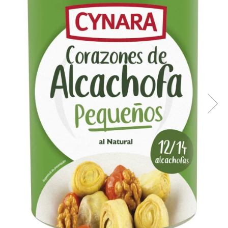
Creme tartinabile
Condimente turcesti
Ghimbir murat la borcan
Alge Nori
Supa miso