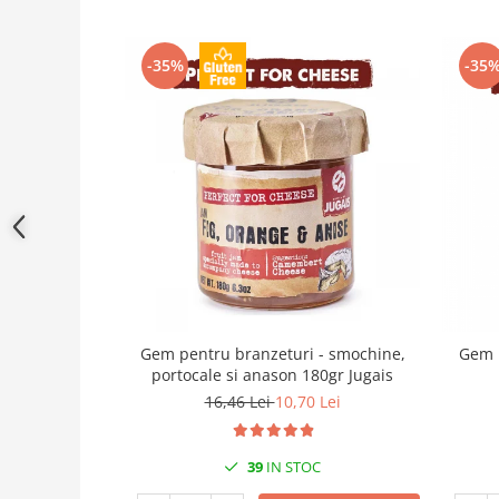
-35%
-35
Gem pentru branzeturi - smochine,
Gem p
portocale si anason 180gr Jugais
16,46 Lei
10,70 Lei
39
IN STOC