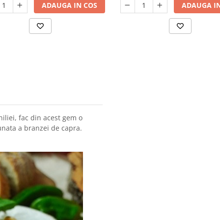
ADAUGA IN COS
ADAUGA IN
iliei, fac din acest gem o
unata a branzei de capra.