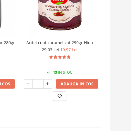
ar 280gr
Ardei copt caramelizat 290gr Hida
Gem de dov
2
29,03 Lei
19,97 Lei
13
IN STOC
 COS
ADAUGA IN COS