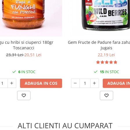
u cu hribi si ciuperci 180gr
Gem Fructe de Padure fara zah
Toscanacci
Jugais
23,31 Lei
20,51 Lei
22,19 Lei
6
IN STOC
15
IN STOC
ADAUGA IN COS
ADAUGA IN
ALTI CLIENTI AU CUMPARAT