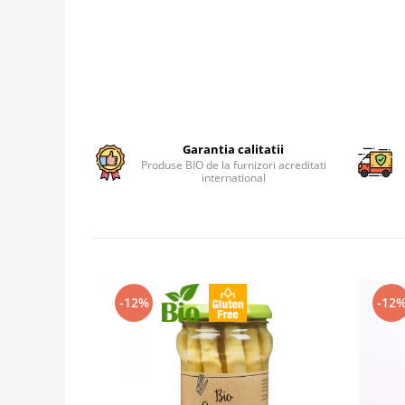
Garantia calitatii
Produse BIO de la furnizori acreditati
international
-12%
-12