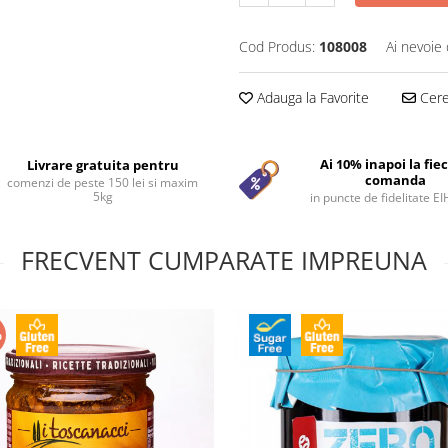
Cod Produs:
108008
Ai nevoie 
Adauga la Favorite
Cere 
Ai 10% inapoi la fie
Livrare gratuita pentru
comanda
comenzi de peste 150 lei si maxim
5kg
in puncte de fidelitate E
FRECVENT CUMPARATE IMPREUNA
%