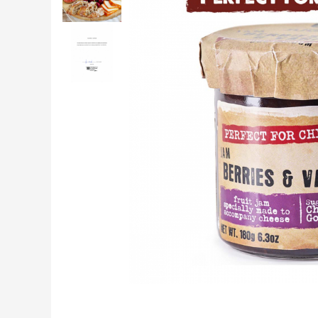
Creme tartinabile
Condimente turcesti
Ghimbir murat la borcan
Alge Nori
Supa miso