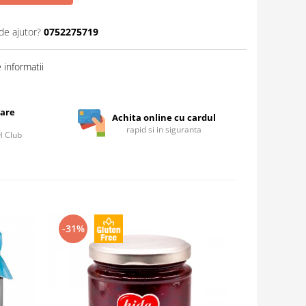
de ajutor?
0752275719
informatii
care
Achita online cu cardul
rapid si in siguranta
IH Club
-31%