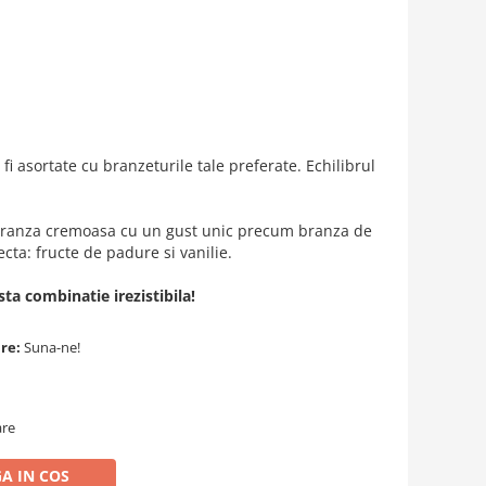
i asortate cu branzeturile tale preferate. Echilibrul
branza cremoasa cu un gust unic precum branza de
cta: fructe de padure si vanilie.
sta combinatie irezistibila!
are:
Suna-ne!
are
A IN COS