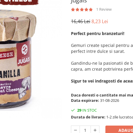
Jugais
1 Review
16,46 Lei
8,23 Lei
Perfect pentru branzeturi!
Gemuri create special pentru a f
perfect intre dulce si sarat.
Gandindu-ne la pasionatii de 
capra, am creat potrivirea perfe
Sigur te vei indragosti de acea
Daca doresti o cantitate mai m
Data expirare:
31-08-2026
29
IN STOC
Durata de livrare:
1-2 zile lucrato
ADAUG