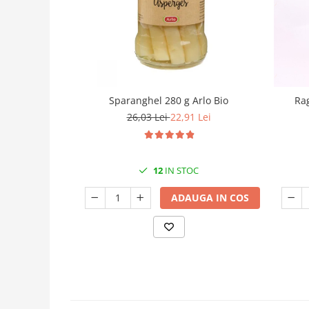
Sparanghel 280 g Arlo Bio
Rag
26,03 Lei
22,91 Lei
12
IN STOC
ADAUGA IN COS