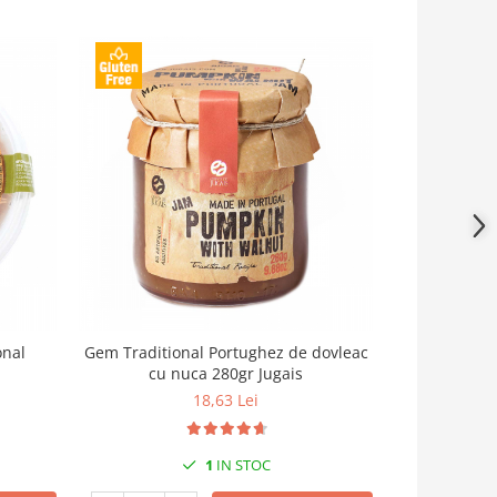
-12%
Gem Traditional Portughez de dovleac
Crema tartin
cu nuca 280gr Jugais
și cacao, 30
18,63 Lei
29
1
IN STOC