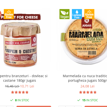
%
entru branzeturi - dovleac si
Marmelada cu nuca traditional
castane 180gr Jugais
portugheza Jugais 500gr
16,46 Lei
10,71 Lei
24,08 Lei
8
IN STOC
15
IN STOC