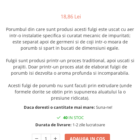
18,86 Lei
Porumbul din care sunt produsi acesti fulgi este uscat cu aer
intr-o instalatie specifica si curatat mecanic de impuritati;
este separat apoi de germeni si de coji intr-o moara de
porumb si spart in bucati de dimensiuni egale.
Fulgii sunt produsi printr-un proces traditional, apoi uscati si
prajiti. Doar printr-un proces atat de elaborat fulgii de
porumb isi dezvolta o aroma profunda si incomparabila.
Acesti fulgi de porumb nu sunt facuti prin extrudare (unde
formele dorite se obtin prin supunerea aluatului la o
presiune ridicata).
Daca doresti o cantitate mai mare:
Suna-ne!
40
IN STOC
Durata de livrare:
1-2 zile lucratoare
ADAUGA IN COS