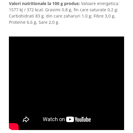
Valori nutritionale la 100 g produs:
Valoare energetica:
1577 kJ / 372 kcal; Grasimi 0,8 g, fin care saturate 0,2 g;
Carbohidrati 83 g, din care zaharuri 1,0 g; Fibre 3,0 g,
Proteine 6,6 g, Sare 2,0 g.