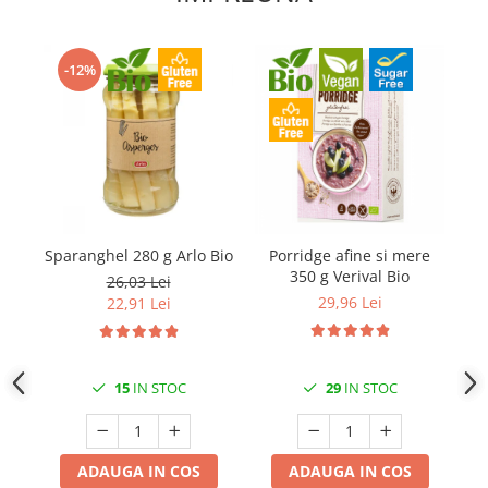
-12%
Sparanghel 280 g Arlo Bio
Porridge afine si mere
V
350 g Verival Bio
cu
26,03 Lei
29,96 Lei
22,91 Lei
15
IN STOC
29
IN STOC
ADAUGA IN COS
ADAUGA IN COS