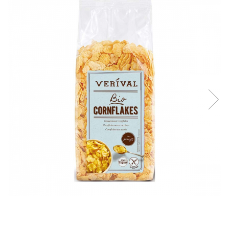
Creme tartinabile
Condimente turcesti
Ghimbir murat la borcan
Alge Nori
Supa miso