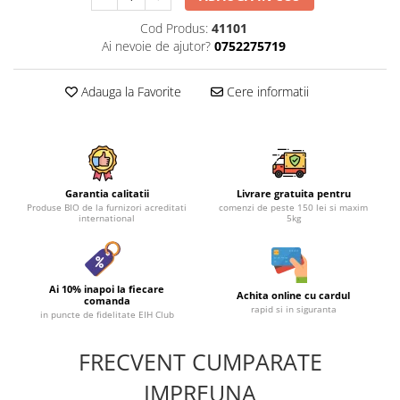
Cod Produs:
41101
Ai nevoie de ajutor?
0752275719
Adauga la Favorite
Cere informatii
Garantia calitatii
Livrare gratuita pentru
Produse BIO de la furnizori acreditati
comenzi de peste 150 lei si maxim
international
5kg
Ai 10% inapoi la fiecare
Achita online cu cardul
comanda
rapid si in siguranta
in puncte de fidelitate EIH Club
FRECVENT CUMPARATE
IMPREUNA