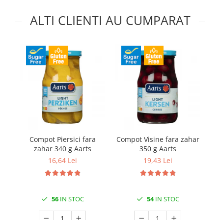
ALTI CLIENTI AU CUMPARAT
Compot Piersici fara
Compot Visine fara zahar
Co
zahar 340 g Aarts
350 g Aarts
16,64 Lei
19,43 Lei
56
IN STOC
54
IN STOC