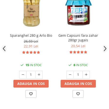
Sparanghel 280 g Arlo Bio
Gem Capsuni fara zahar
Co
280gr Jugais
26,03 Lei
20,54 Lei
22,91 Lei
15
IN STOC
8
IN STOC
ADAUGA IN COS
ADAUGA IN COS