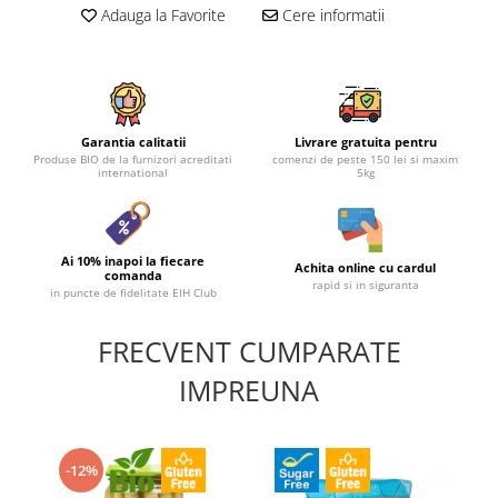
Adauga la Favorite
Cere informatii
Garantia calitatii
Livrare gratuita pentru
Produse BIO de la furnizori acreditati
comenzi de peste 150 lei si maxim
international
5kg
Ai 10% inapoi la fiecare
Achita online cu cardul
comanda
rapid si in siguranta
in puncte de fidelitate EIH Club
FRECVENT CUMPARATE
IMPREUNA
-12%