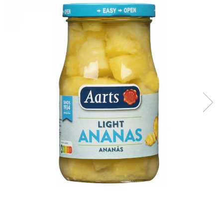
Creme tartinabile
Condimente turcesti
Ghimbir murat la borcan
Alge Nori
Supa miso