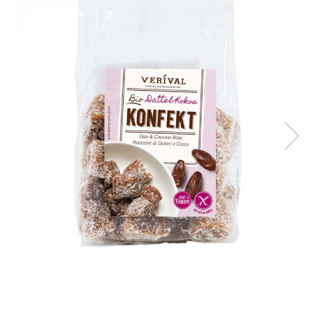
Creme tartinabile
Condimente turcesti
Ghimbir murat la borcan
Alge Nori
Supa miso