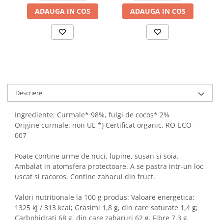
ADAUGA IN COS
ADAUGA IN COS
Descriere
Ingrediente: Curmale* 98%, fulgi de cocos* 2%
Origine curmale: non UE *) Certificat organic, RO-ECO-
007
Poate contine urme de nuci, lupine, susan si soia.
Ambalat in atomsfera protectoare. A se pastra intr-un loc
uscat si racoros. Contine zaharul din fruct.
Valori nutritionale la 100 g produs: Valoare energetica:
1325 kJ / 313 kcal; Grasimi 1,8 g, din care saturate 1,4 g;
Carbohidrati 68 g, din care zaharuri 62 g, Fibre 7,3 g,