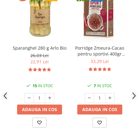
Sparanghel 280 g Arlo Bio
Porridge Zmeura-Cacao
pentru sportivi 400gr
Sm
26,03 Lei
Verival Bio
33,29 Lei
22,91 Lei
15
IN STOC
7
IN STOC
ADAUGA IN COS
ADAUGA IN COS