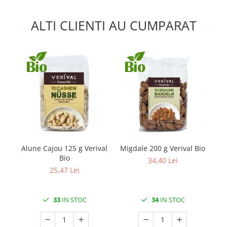
ALTI CLIENTI AU CUMPARAT
Alune Cajou 125 g Verival
Migdale 200 g Verival Bio
Sn
Bio
34,40 Lei
25,47 Lei
33
IN STOC
34
IN STOC