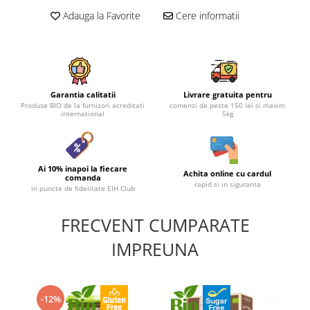
Adauga la Favorite
Cere informatii
Garantia calitatii
Livrare gratuita pentru
Produse BIO de la furnizori acreditati
comenzi de peste 150 lei si maxim
international
5kg
Ai 10% inapoi la fiecare
Achita online cu cardul
comanda
rapid si in siguranta
in puncte de fidelitate EIH Club
FRECVENT CUMPARATE
IMPREUNA
-12%